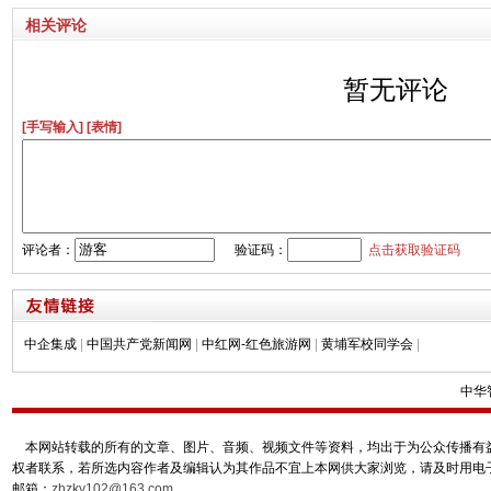
相关评论
暂无评论
[手写输入]
[表情]
评论者：
验证码：
点击获取验证码
中企集成
|
中国共产党新闻网
|
中红网-红色旅游网
|
黄埔军校同学会
|
中华
本网站转载的所有的文章、图片、音频、视频文件等资料，均出于为公众传播有益
权者联系，若所选内容作者及编辑认为其作品不宜上本网供大家浏览，请及时用电
邮箱：
zhzky102@163.com