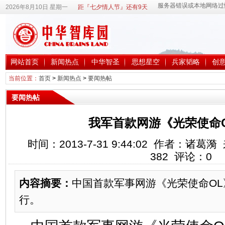
2026年8月10日 星期一
距『七夕情人节』还有9天
网站首页
新闻热点
中华智圣
思想星空
兵家韬略
创
当前位置：
首页
>
新闻热点
>
要闻热帖
要闻热帖
我军首款网游《光荣使命
时间：2013-7-31 9:44:02 作者：诸
382
评论：
0
内容摘要：
中国首款军事网游《光荣使命O
行。