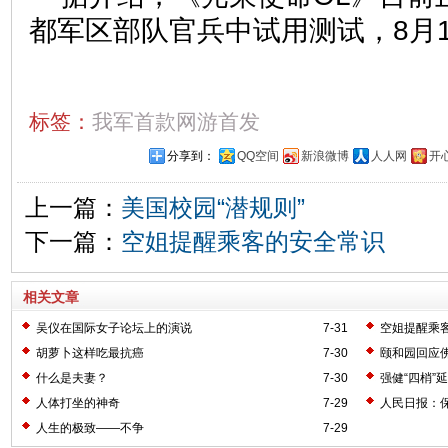
都军区部队官兵中试用测试，8月
标签：
我军首款网游首发
分享到：
QQ空间
新浪微博
人人网
开
上一篇：
美国校园“潜规则”
下一篇：
空姐提醒乘客的安全常识
相关文章
吴仪在国际女子论坛上的演说
7-31
空姐提醒乘
胡萝卜这样吃最抗癌
7-30
颐和园回应
什么是夫妻？
7-30
强健“四梢”
人体打坐的神奇
7-29
人民日报：
人生的极致——不争
7-29