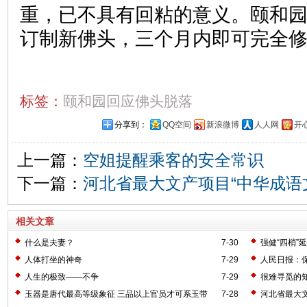
重，已不具有回粘的意义。颐和
订制新佛头，三个月内即可完全
标签：
颐和园回应佛头脱落
分享到：
QQ空间
新浪微博
人人网
开
上一篇：
空姐提醒乘客的安全常识
下一篇：
河北省最大文产项目“中华成语
相关文章
什么是夫妻？
7-30
强健“四梢”
人体打坐的神奇
7-29
人民日报：
人生的极致——不争
7-29
很难寻觅的
玉器是唐代最高等级象征 三品以上官员才可系玉带
7-28
河北省最大文