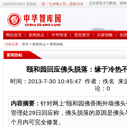
2026年8月6日 星期四
距『七夕情人节』还有13天
网站首页
新闻热点
中华智圣
思想星空
兵家韬略
创
当前位置：
首页
>
新闻热点
>
要闻热帖
要闻热帖
颐和园回应佛头脱落：缘于冷热不
时间：2013-7-30 10:45:47 作者：佚
论：
0
内容摘要：
针对网上“颐和园佛香阁外墙佛头被
管理处29日回应称，佛头脱落的原因是佛头
个月内可完全修复。