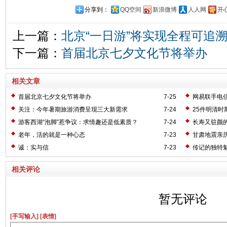
分享到：
QQ空间
新浪微博
人人网
开
上一篇：
北京“一日游”将实现全程可追
下一篇：
首届北京七夕文化节将举办
相关文章
首届北京七夕文化节将举办
7-25
网易联手电信
关注：今年暑期旅游消费呈现三大新需求
7-24
25件明清时
游客西湖“泡脚”惹争议：求情趣还是低素质？
7-24
长寿又驻颜
老年，活的就是一种心态
7-23
甘肃地震亲
诚：实与信
7-23
传记的独特
相关评论
暂无评论
[手写输入]
[表情]