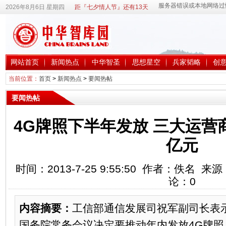
2026年8月6日 星期四
距『七夕情人节』还有13天
网站首页
新闻热点
中华智圣
思想星空
兵家韬略
创
当前位置：
首页
>
新闻热点
>
要闻热帖
要闻热帖
4G牌照下半年发放 三大运营商
亿元
时间：2013-7-25 9:55:50 作者：佚名
论：
0
内容摘要：
工信部通信发展司祝军副司长表
国务院常务会议决定要推动年内发放4G牌