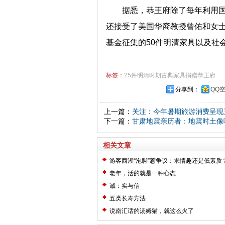
据悉，恭王府除了每年利用
还接受了美国华裔教授曾佑和女士
基金征集的50件明清家具以及社
标签：
25件明清时期古典家具捐赠恭王府
分享到：
QQ
上一篇：
关注：今年暑期旅游消费呈现
下一篇：
甘肃地震亲历者：地震时土像
相关文章
游客西湖“泡脚”惹争议：求情趣还是低素质
老年，活的就是一种心态
诚：实与信
五类长寿方法
说南汇话的汤姆猫，就这么火了