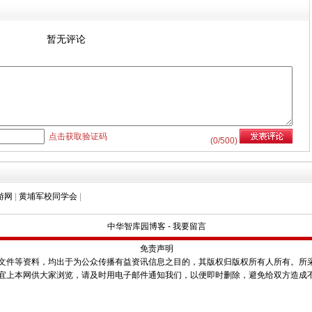
暂无评论
点击获取验证码
(
0
/500)
游网
|
黄埔军校同学会
|
中华智库园博客
-
我要留言
免责声明
件等资料，均出于为公众传播有益资讯信息之目的，其版权归版权所有人所有。所
宜上本网供大家浏览，请及时用电子邮件通知我们，以便即时删除，避免给双方造成