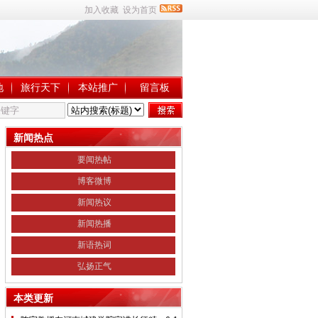
加入收藏
设为首页
地
旅行天下
本站推广
留言板
新闻热点
要闻热帖
博客微博
新闻热议
新闻热播
新语热词
弘扬正气
本类更新