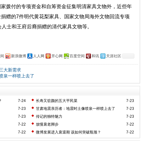
国家拨付的专项资金和自筹资金征集明清家具文物外，近些年
捐赠的7件明代黄花梨家具、国家文物局海外文物回流专项
会人士和王府后裔捐赠的清代家具文物等。
空间
新浪微博
人人网
开心网
百度空间
和讯
天涯社区
三大新需求
喷泉一样喷上去了
？
7-24
长寿又驻颜的五大平民菜
7-23
7-23
甘肃地震亲历者：地震时土像喷泉一样喷上去了
7-23
7-23
传记的独特魅力
7-23
7-22
放慢衰老脚步
7-22
7-22
微博发展进入衰退期 该如何突破瓶颈？
7-22