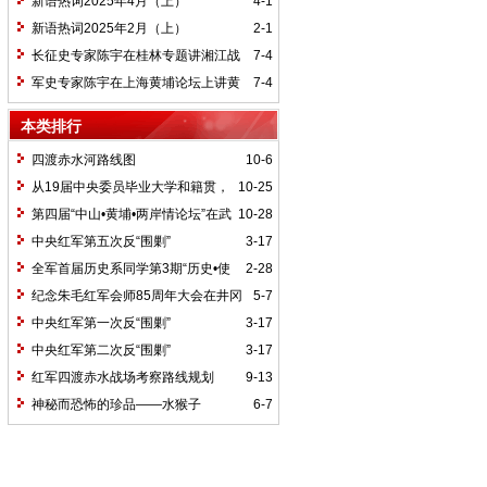
新语热词2025年4月（上）
4-1
新语热词2025年2月（上）
2-1
长征史专家陈宇在桂林专题讲湘江战
7-4
役精神
军史专家陈宇在上海黄埔论坛上讲黄
7-4
埔精神与国家统一大业
本类排行
四渡赤水河路线图
10-6
从19届中央委员毕业大学和籍贯，
10-25
看当代中国文化区域积淀
第四届“中山•黄埔•两岸情论坛”在武
10-28
汉举行
中央红军第五次反“围剿”
3-17
全军首届历史系同学第3期“历史•使
2-28
命”论坛纪要
纪念朱毛红军会师85周年大会在井冈
5-7
山召开
中央红军第一次反“围剿”
3-17
中央红军第二次反“围剿”
3-17
红军四渡赤水战场考察路线规划
9-13
神秘而恐怖的珍品——水猴子
6-7