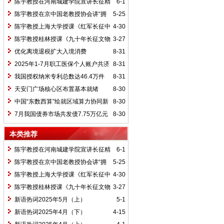
陈宇教授在河南城建学院宣讲长征精
6-1
神及红25军长征史
陈宇教授在京中国老教授协会讲“拥
5-25
抱中华新文明”
陈宇教授上海大学授课《红军长征中
4-30
的黄埔师生》
陈宇教授桂林授课《九十年长征文物
3-27
鉴赏》
优化离境退税扩大入境消费
8-31
2025年1-7月职工医保个人账户共济
8-31
2.31亿人次 共济金额304.57亿元
我国授权纳米专利总数达46.4万件
8-31
天安门广场核心区布置基本就绪
8-30
中国“东数西算”绘就区域算力协同新
8-30
图景
7月我国债券市场共发债7.75万亿元
8-30
本类推荐
陈宇教授在河南城建学院宣讲长征精
6-1
神及红25军长征史
陈宇教授在京中国老教授协会讲“拥
5-25
抱中华新文明”
陈宇教授上海大学授课《红军长征中
4-30
的黄埔师生》
陈宇教授桂林授课《九十年长征文物
3-27
鉴赏》
新语热词2025年5月（上）
5-1
新语热词2025年4月（下）
4-15