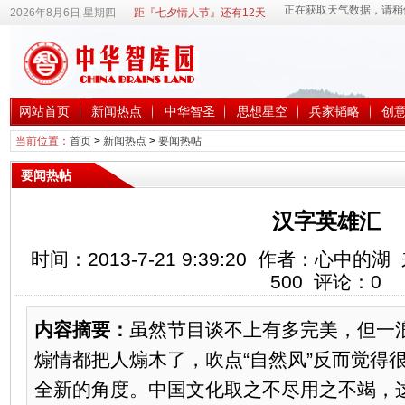
2026年8月6日 星期四
距『七夕情人节』还有12天
网站首页
新闻热点
中华智圣
思想星空
兵家韬略
创
当前位置：
首页
>
新闻热点
>
要闻热帖
要闻热帖
汉字英雄汇
时间：2013-7-21 9:39:20 作者：心
500
评论：
0
内容摘要：
虽然节目谈不上有多完美，但一
煽情都把人煽木了，吹点“自然风”反而觉得
全新的角度。中国文化取之不尽用之不竭，