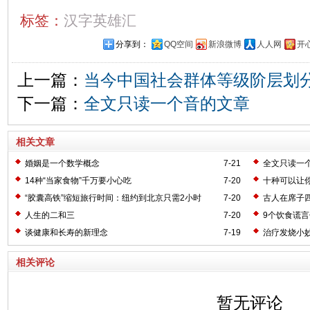
标签：
汉字英雄汇
分享到：
QQ空间
新浪微博
人人网
开
上一篇：
当今中国社会群体等级阶层划
下一篇：
全文只读一个音的文章
相关文章
婚姻是一个数学概念
7-21
全文只读一
14种“当家食物”千万要小心吃
7-20
十种可以让
“胶囊高铁”缩短旅行时间：纽约到北京只需2小时
7-20
古人在席子
人生的二和三
7-20
9个饮食谎
谈健康和长寿的新理念
7-19
治疗发烧小
相关评论
暂无评论