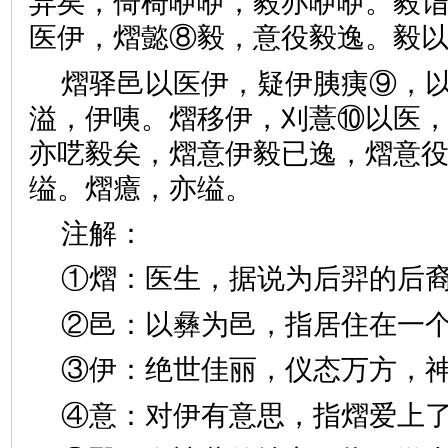
异矣，倚椅咿咿，毅亦咿咿。毅
医伊，熠懿⑧毅，意役毅逸。毅
熠驿邑以医伊，疑伊胰痍⑨，
溢，伊咦。熠移伊，刈薏⑩以医
亦呓毅矣，熠意伊毅已逸，熠意
缢。熠癔，亦缢。
注解：
①熠：医生，据说为后羿的后
②邑：以彝为邑，指居住在一
③伊：绝世佳丽，仪态万方，
④意：对伊有意思，指熠爱上