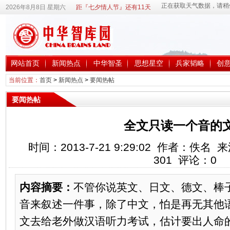
2026年8月8日 星期六
距『七夕情人节』还有11天
网站首页
新闻热点
中华智圣
思想星空
兵家韬略
创
当前位置：
首页
>
新闻热点
>
要闻热帖
要闻热帖
全文只读一个音的
时间：2013-7-21 9:29:02 作者：佚
301
评论：
0
内容摘要：
不管你说英文、日文、德文、棒
音来叙述一件事，除了中文，怕是再无其他
文去给老外做汉语听力考试，估计要出人命