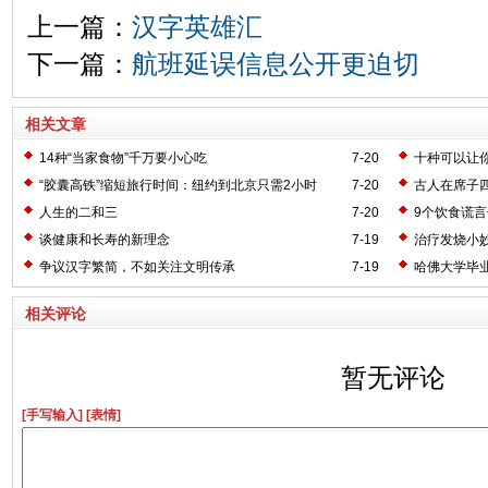
上一篇：
汉字英雄汇
下一篇：
航班延误信息公开更迫切
相关文章
14种“当家食物”千万要小心吃
7-20
十种可以让
“胶囊高铁”缩短旅行时间：纽约到北京只需2小时
7-20
古人在席子
人生的二和三
7-20
9个饮食谎
谈健康和长寿的新理念
7-19
治疗发烧小
争议汉字繁简，不如关注文明传承
7-19
哈佛大学毕业
相关评论
暂无评论
[手写输入]
[表情]