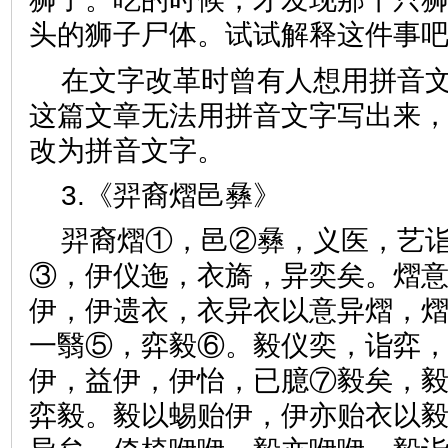
头的狮子尸体。试试解释这件事
在文字改革时曾有人想用拼音
这篇文章无法用拼音文字写出来
改为拼音文字。
3.《羿裔熠邑彝》
羿裔熠①，邑②彝，义医，艺诣
③，伊仪迤，衣旖，异奕矣。熠
伊，伊遗衣，衣异衣以意异熠，
一翳⑤，弈毅⑥。毅仪奕，诣弈
伊，益伊，伊怡，已臆⑦毅矣，
弈毅。毅以蜴贻伊，伊亦贻衣以