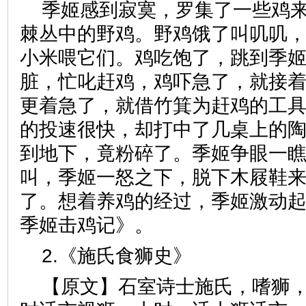
季姬感到寂寞，罗集了一些鸡
棘丛中的野鸡。野鸡饿了叫叽叽
小米喂它们。鸡吃饱了，跳到季
脏，忙叱赶鸡，鸡吓急了，就接
更着急了，就借竹箕为赶鸡的工
的投速很快，却打中了几桌上的
到地下，竟粉碎了。季姬争眼一
叫，季姬一怒之下，脱下木屐鞋
了。想着养鸡的经过，季姬激动
季姬击鸡记》。
2.《施氏食狮史》
【原文】石室诗士施氏，嗜狮