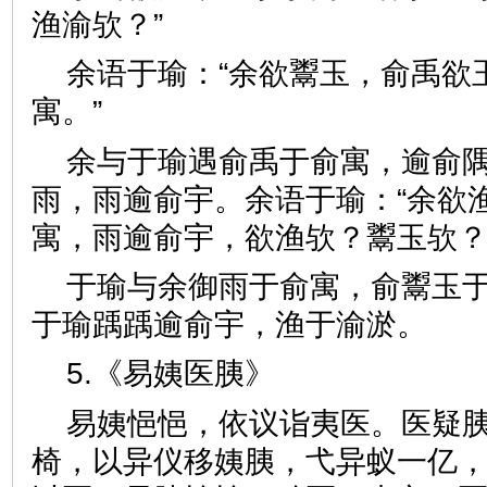
渔渝欤？”
余语于瑜：“余欲鬻玉，俞禹欲
寓。”
余与于瑜遇俞禹于俞寓，逾俞
雨，雨逾俞宇。余语于瑜：“余欲
寓，雨逾俞宇，欲渔欤？鬻玉欤？
于瑜与余御雨于俞寓，俞鬻玉
于瑜踽踽逾俞宇，渔于渝淤。
5.《易姨医胰》
易姨悒悒，依议诣夷医。医疑
椅，以异仪移姨胰，弋异蚁一亿