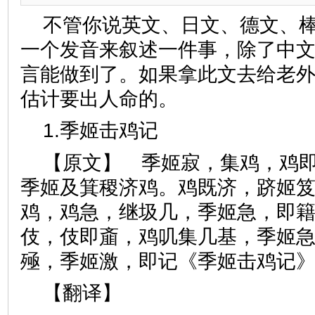
不管你说英文、日文、德文、
一个发音来叙述一件事，除了中
言能做到了。如果拿此文去给老
估计要出人命的。
1.季姬击鸡记
【原文】 季姬寂，集鸡，鸡
季姬及箕稷济鸡。鸡既济，跻姬
鸡，鸡急，继圾几，季姬急，即
伎，伎即齑，鸡叽集几基，季姬
殛，季姬激，即记《季姬击鸡记
【翻译】