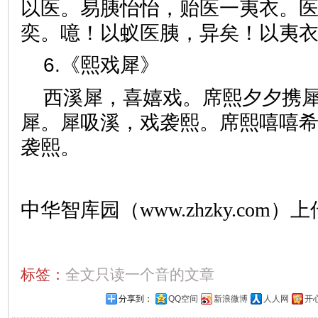
以医。易胰怡怡，贻医一夷衣。
奕。噫！以蚁医胰，异矣！以夷
6.《熙戏犀》
西溪犀，喜嬉戏。席熙夕夕携
犀。犀吸溪，戏袭熙。席熙嘻嘻
袭熙。
中华智库园（www.zhzky.com）上
标签：
全文只读一个音的文章
分享到：
QQ空间
新浪微博
人人网
开