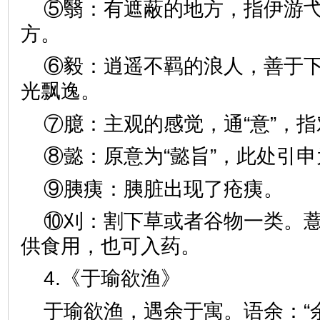
⑤翳：有遮蔽的地方，指伊游
方。
⑥毅：逍遥不羁的浪人，善于
光飘逸。
⑦臆：主观的感觉，通“意”，
⑧懿：原意为“懿旨”，此处引
⑨胰痍：胰脏出现了疮痍。
⑩刈：割下草或者谷物一类。
供食用，也可入药。
4.《于瑜欲渔》
于瑜欲渔，遇余于寓。语余：“