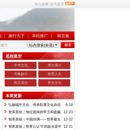
加入收藏
设为首页
地
旅行天下
本站推广
留言板
思想星空
中华文化
博古通今
方略妙计
智慧人生
闳言高论
养生文化
本类更新
弘扬端午文化，传承彰显文化自信
6-18
智库原创｜地位悬殊的帝王和盗贼
12-23
创造了两个世界记录
智库原创｜中国丝绸——世界最古
12-22
老的商品
智库原创｜世界公认“0”的故乡是中
12-21