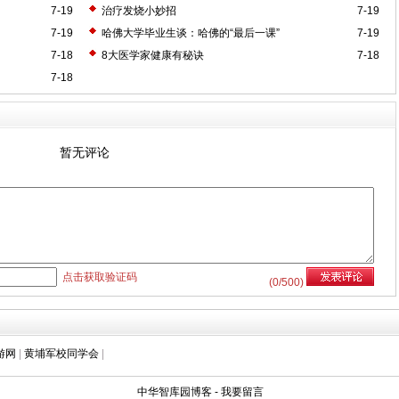
7-19
治疗发烧小妙招
7-19
7-19
哈佛大学毕业生谈：哈佛的“最后一课”
7-19
7-18
8大医学家健康有秘诀
7-18
7-18
暂无评论
点击获取验证码
(
0
/500)
游网
|
黄埔军校同学会
|
中华智库园博客
-
我要留言