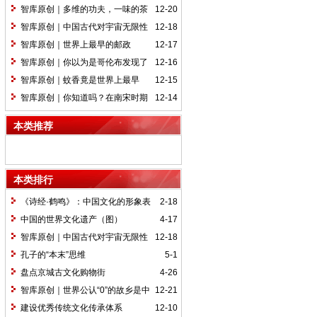
国
智库原创｜多维的功夫，一味的茶
12-20
心
智库原创｜中国古代对宇宙无限性
12-18
的精辟论述
智库原创｜世界上最早的邮政
12-17
智库原创｜你以为是哥伦布发现了
12-16
新大陆吗？
智库原创｜蚊香竟是世界上最早
12-15
的“化学武器”
智库原创｜你知道吗？在南宋时期
12-14
戴眼镜是一种尊严的象征
本类推荐
本类排行
《诗经·鹤鸣》：中国文化的形象表
2-18
达
中国的世界文化遗产（图）
4-17
智库原创｜中国古代对宇宙无限性
12-18
的精辟论述
孔子的“本末”思维
5-1
盘点京城古文化购物街
4-26
智库原创｜世界公认“0”的故乡是中
12-21
国
建设优秀传统文化传承体系
12-10