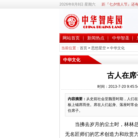
2026年8月8日 星期六
距『七夕情人节』还有
网站首页
新闻热点
中华智圣
当前位置：
首页
>
思想星空
>
中华文化
中华文化
古人在席
时间：2013-7-20 9
内容摘要：
从史前社会至魏晋时期，人们在
板上铺席而坐。席在人们起身、落座时常会
住席子。
当拂去岁月的尘土时，林林
无名匠师们的艺术创造力和欣赏