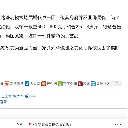
，这些动物常蜷屈蟠伏成一团，但其身姿并不显得局促。为了
铅。汉镇一般重600—800克，约合2.5—3汉斤，很适合压
动、构图紧凑，堪称一件件精巧的工艺品。
逐渐改变为垂足而坐，家具式样也随之变化，席镇失去了实际
空间
新浪微博
人人网
开心网
百度空间
和讯
天涯社区
0
品以上官员才可系玉带
篇章
7-20
9个饮食谎言你误信了几个
7-19