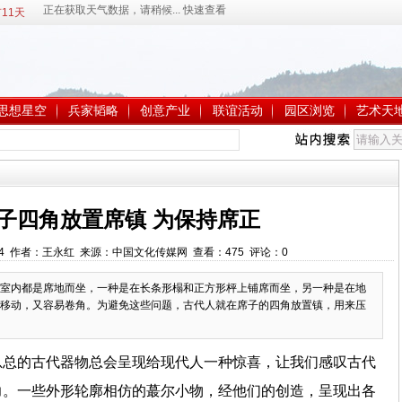
11天
思想星空
兵家韬略
创意产业
联谊活动
园区浏览
艺术天
子四角放置席镇 为保持席正
:45:54 作者：王永红 来源：中国文化传媒网 查看：
475
评论：
0
室内都是席地而坐，一种是在长条形榻和正方形枰上铺席而坐，另一种是在地
移动，又容易卷角。为避免这些问题，古代人就在席子的四角放置镇，用来压
总总的古代器物总会呈现给现代人一种惊喜，让我们感叹古代
力。一些外形轮廓相仿的蕞尔小物，经他们的创造，呈现出各