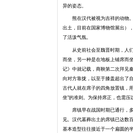
异的姿态。
熊在汉代被视为吉祥的动物。
出土，目前在国家博物馆展出）
了活泼气氛。
从史前社会至魏晋时期，人
而坐，另一种是在地板上铺席而
记》中就记载，商鞅第二次拜见
向对方靠拢，以至于膝盖超出了
古代人就在席子的四角放置镇，用
坐”的准则。为保持席正，也需压
席镇早在战国时期已通行，
见。汉代墓葬出土的席镇已达数
基本造型往往接近于一个扁圆的