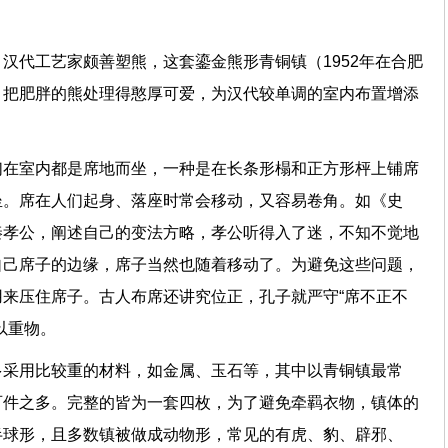
汉代工艺家颇善塑熊，这套鎏金熊形青铜镇（1952年在合肥
，把肥胖的熊处理得憨厚可爱，为汉代较单调的室内布置增添
们在室内都是席地而坐，一种是在长条形榻和正方形枰上铺席
坐。席在人们起身、落座时常会移动，又容易卷角。如《史
秦孝公，阐述自己的变法方略，孝公听得入了迷，不知不觉地
自己席子的边缘，席子当然也随着移动了。为避免这些问题，
来压住席子。古人布席还讲究位正，孔子就严守“席不正不
以重物。
多采用比较重的材料，如金属、玉石等，其中以青铜镇最常
百件之多。完整的皆为一套四枚，为了避免牵羁衣物，镇体的
半球形，且多数镇被做成动物形，常见的有虎、豹、辟邪、