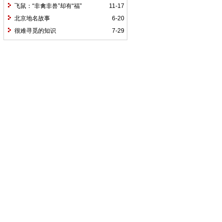
飞鼠：“非禽非兽”却有“福”
11-17
北京地名故事
6-20
很难寻觅的知识
7-29