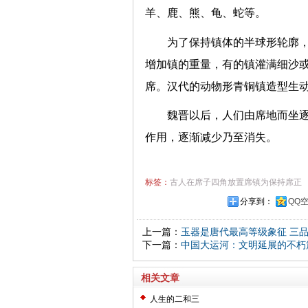
羊、鹿、熊、龟、蛇等。
为了保持镇体的半球形轮廓
增加镇的重量，有的镇灌满细沙或灌
席。汉代的动物形青铜镇造型生
魏晋以后，人们由席地而坐
作用，逐渐减少乃至消失。
标签：
古人在席子四角放置席镇为保持席正
分享到：
QQ
上一篇：
玉器是唐代最高等级象征 三
下一篇：
中国大运河：文明延展的不朽
相关文章
人生的二和三