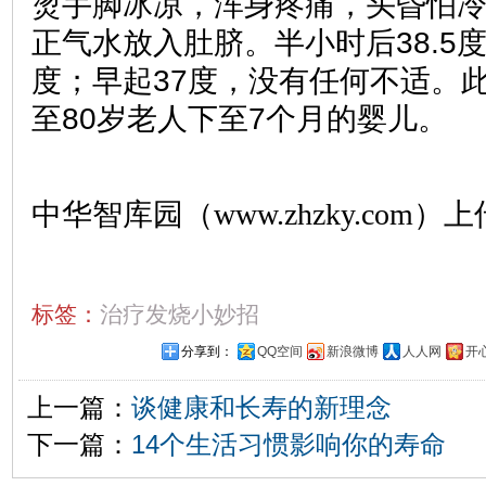
烫手脚冰凉，浑身疼痛，头昏怕
正气水放入肚脐。半小时后38.5
度；早起37度，没有任何不适。
至80岁老人下至7个月的婴儿。
中华智库园（www.zhzky.com）上
标签：
治疗发烧小妙招
分享到：
QQ空间
新浪微博
人人网
开
上一篇：
谈健康和长寿的新理念
下一篇：
14个生活习惯影响你的寿命