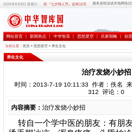
2026年8月8日 星期六
距『七夕情人节』还有10天
网站首页
新闻热点
中华智圣
思想星空
兵家韬略
创
当前位置：
首页
>
思想星空
>
养生文化
养生文化
治疗发烧小妙招
时间：2013-7-19 10:11:33 作者：
312
评论：
0
内容摘要：
治疗发烧小妙招
转自一个学中医的朋友：有朋友