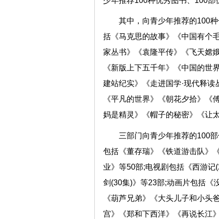
少年推荐100种优秀图书、100
其中，向青少年推荐的100
括《马克思的故事》《中国有个
家丛书》《袁隆平传》《飞天嫦娥
《新版上下五千年》《中国的世
建站纪实》《走进国学·现代释读
《平凡的世界》《朝花夕拾》《
妈是精灵》《帽子的秘密》《让太
三部门向青少年推荐的100
包括《董存瑞》《铁道游击队》
业》等50部;电视剧包括《西游记(
剑(30集)》等23部;动画片包
《葫芦兄弟》《大头儿子和小头爸
宫》《郑和下西洋》《再说长江》