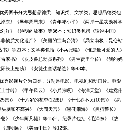
部优秀影视片。
种优秀图书分为思想品德类、知识类、文学类。思想品德类包
毛泽东》《早年周恩来》《青年邓小平》《两弹一星功勋科学
刘洋》《姚明的故事》等36本；知识类包括《话说中国》
界非物质文化遗产》《美丽的宝岛台湾》《鼎立南极：昆仑站
丛书》等21本；文学类包括《小兵张嘎》《谁是最可爱的人》
傅雷家书》《皮皮鲁总动员系列》《男生贾里全传》《我的妈
阳长上翅膀》《安徒生童话精选》等43本。
部优秀影视片分为四类，分别是电影、电视剧和动画片。电影
《上甘岭》《甲午风云》《小兵张嘎》《海洋天堂》《建党伟
25集)》《十六岁的花季(12集)》《十七岁不哭(10集)》《亮
括《没头脑和不高兴》《大闹天宫》《哪吒闹海》《黑猫警长》
爸》《少年阿凡提》等15部。纪录片包括《毛泽东》《故
《圆明园》《美丽中国》等12部。