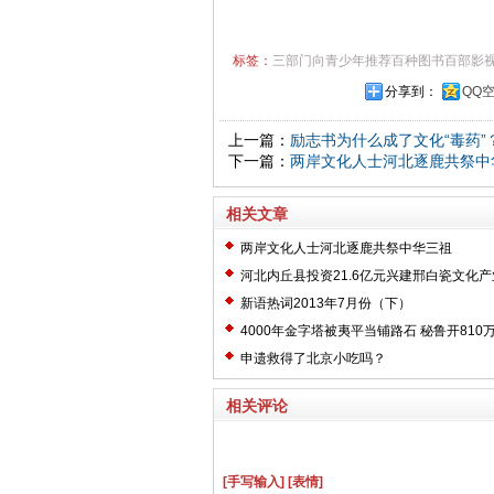
标签：
三部门向青少年推荐百种图书百部影
分享到：
QQ
上一篇：
励志书为什么成了文化“毒药”
下一篇：
两岸文化人士河北逐鹿共祭中
相关文章
两岸文化人士河北逐鹿共祭中华三祖
河北内丘县投资21.6亿元兴建邢白瓷文化产
新语热词2013年7月份（下）
4000年金字塔被夷平当铺路石 秘鲁开810
申遗救得了北京小吃吗？
相关评论
[手写输入]
[表情]