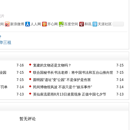
视片
空间
新浪微博
人人网
开心网
百度空间
和讯
天涯社区
？
华三祖
7-16
复建的文物还是文物吗？
7-15
业园
7-15
联合国秘书长书法老师：将中国书法和五台山推向世
7-15
界
7-15
圆明园“遗址”变“公园” 不是保护是伤害
7-14
万罚单
7-14
民间博物馆风波 不该只是个“娱乐事件”
7-14
7-13
英仙座流星雨8月13日凌晨现身 正值中国七夕节
7-13
暂无评论