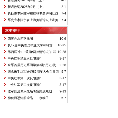
新语热词2025年4月（上）
4-1
新语热词2025年2月（上）
2-1
长征史专家陈宇在桂林专题讲湘江战
7-4
役精神
军史专家陈宇在上海黄埔论坛上讲黄
7-4
埔精神与国家统一大业
本类排行
四渡赤水河路线图
10-6
从19届中央委员毕业大学和籍贯，
10-25
看当代中国文化区域积淀
第四届“中山•黄埔•两岸情论坛”在武
10-28
汉举行
中央红军第五次反“围剿”
3-17
全军首届历史系同学第3期“历史•使
2-28
命”论坛纪要
纪念朱毛红军会师85周年大会在井冈
5-7
山召开
中央红军第一次反“围剿”
3-17
中央红军第二次反“围剿”
3-17
红军四渡赤水战场考察路线规划
9-13
神秘而恐怖的珍品——水猴子
6-7