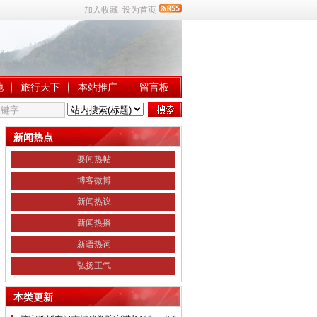
加入收藏
设为首页
地
旅行天下
本站推广
留言板
新闻热点
要闻热帖
博客微博
新闻热议
新闻热播
新语热词
弘扬正气
本类更新