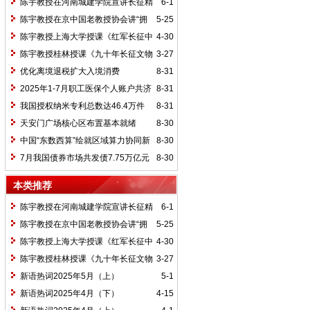
陈宇教授在河南城建学院宣讲长征精
6-1
神及红25军长征史
陈宇教授在京中国老教授协会讲“拥
5-25
抱中华新文明”
陈宇教授上海大学授课《红军长征中
4-30
的黄埔师生》
陈宇教授桂林授课《九十年长征文物
3-27
鉴赏》
优化离境退税扩大入境消费
8-31
2025年1-7月职工医保个人账户共济
8-31
2.31亿人次 共济金额304.57亿元
我国授权纳米专利总数达46.4万件
8-31
天安门广场核心区布置基本就绪
8-30
中国“东数西算”绘就区域算力协同新
8-30
图景
7月我国债券市场共发债7.75万亿元
8-30
本类推荐
陈宇教授在河南城建学院宣讲长征精
6-1
神及红25军长征史
陈宇教授在京中国老教授协会讲“拥
5-25
抱中华新文明”
陈宇教授上海大学授课《红军长征中
4-30
的黄埔师生》
陈宇教授桂林授课《九十年长征文物
3-27
鉴赏》
新语热词2025年5月（上）
5-1
新语热词2025年4月（下）
4-15