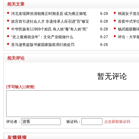
相关文章
河北发现两张清朝雍正时期圣旨 或为雍正御笔
6-29
韩国女子首尔
故宫首引进社会人才 非遗传承人应召进“宫”修宝
6-28
首套中式学
中华民族有11969个姓氏 有人姓“毒”有人姓“死”
6-28
杨武能获翻译
“史上最难就业年”：文化产业能做什么
6-27
评论：大学最
亚马逊售盗版书被国家版权局行政处罚
6-26
相关评论
暂无评论
[手写输入]
[表情]
评论者：
验证码：
点击获取验证码