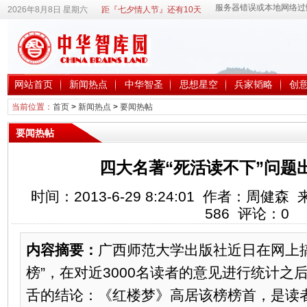
2026年8月8日 星期六
距『七夕情人节』还有10天
网站首页
新闻热点
中华智圣
思想星空
兵家韬略
创
当前位置：
首页
>
新闻热点
>
要闻热帖
要闻热帖
四大名著“死活读不下”问题
时间：2013-6-29 8:24:01 作者：周
586
评论：
0
内容摘要：
广西师范大学出版社近日在网上
榜”，在对近3000名读者的意见进行统计之
舌的结论：《红楼梦》高居该榜榜首，是读