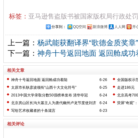
标签：
亚马逊售盗版书被国家版权局行政处
分享到：
QQ空间
新浪微博
人人网
开
上一篇：
杨武能获翻译界“歌德金质奖章”
下一篇：
神舟十号返回地面 返回舱成功
相关文章
神舟十号返回地面 返回舱成功着陆
6-26
全国版权示
太原市长耿彦波领衔“山西十大文化符号”
6-25
走进186元
2013中国大学录取分数50强榜单发布 清华夺冠
6-24
北京高考70
北京房山区长沟大墓主人为唐代幽州卢龙节度使刘济
6-24
荧屏“奇观”：
写给艺术收藏者的十条箴言
6-23
相关评论