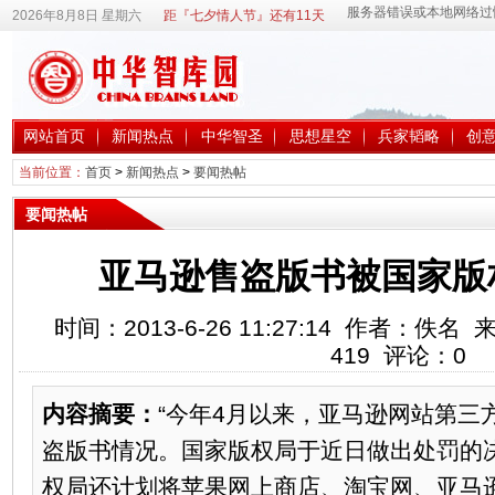
2026年8月8日 星期六
距『七夕情人节』还有11天
网站首页
新闻热点
中华智圣
思想星空
兵家韬略
创
当前位置：
首页
>
新闻热点
>
要闻热帖
要闻热帖
亚马逊售盗版书被国家版
时间：2013-6-26 11:27:14 作者：
419
评论：
0
内容摘要：
“今年4月以来，亚马逊网站第三
盗版书情况。国家版权局于近日做出处罚的
权局还计划将苹果网上商店、淘宝网、亚马