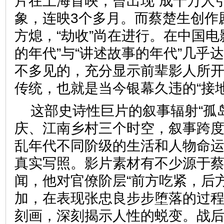
片在上海首映，曾出现“成千万人
象，连映3个多月。而蔡楚生创作
方熄，“劫收”尚在进行。在中国电
的年代”与“讲述故事的年代”几乎
不多见的，充分显示前辈影人所
传统，也就是当今银幕久违的“
这部史诗性巨片的叙事辐射“孤岛
庆、江南乡村三个时空，叙事跨度
乱年代不同阶级的生活和人物命
真实写照。影片素材有不少源于
闻，他对官僚阶层“前方吃紧，后
加，在表现张忠良步步堕落的过
刻画，深刻揭示人性的蜕变。战后