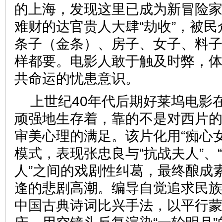
的上海，发现这里已成为新冒险
难财的达官贵人大肆“劫收”，被民
条子（金条）、房子、女子、料
样都要。电影人敢于触及时弊，
共命运的忧患意识。
上世纪40年代后期好莱坞电影
顽强地生存着，靠的不是对西片
审美心理的满足。该片化用“痴心
模式，表现张忠良与“抗战夫人”、“
人”之间的戏剧性纠葛，最终酿成
逢的悲剧高潮。编导自觉追求民
中国古典诗词比兴手法，以平行