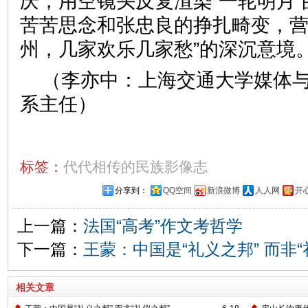
庆，用空镜头反复渲染“一轮明月
苦苦思念和张忠良的挣扎畸变，营
州，几家欢乐几家愁”的深沉意境
（李亦中
：
上海交通大学媒体
系主任）
标签：
代代相传的民族影像志
分享到：
QQ空间
新浪微博
人人网
开
上一篇：
法国“高考”作文考哲学
下一篇：
王蒙：中国是“礼义之邦” 而非“
相关文章