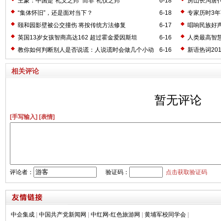
王蒙：中国是“礼义之邦” 而非“礼仪之邦”
6-18
房山长沟唐
“集体怀旧”，还是面对当下？
6-18
专家历时3年
颐和园影壁被公交撞伤 将按传统方法修复
6-17
唱响民族好
英国13岁女孩智商高达162 超过霍金爱因斯坦
6-16
人类最高智
教你如何判断别人是否说谎：人说谎时会做几个小动
6-16
新语热词20
作
相关评论
暂无评论
[手写输入]
[表情]
评论者：
验证码：
点击获取验证码
中企集成
|
中国共产党新闻网
|
中红网-红色旅游网
|
黄埔军校同学会
|