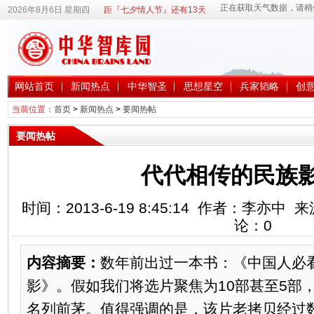
2026年8月6日 星期四
距『七夕情人节』还有13天
网站首页
新闻热点
中华智圣
思想星空
兵家韬略
创
当前位置：
首页
>
新闻热点
>
要闻热帖
要闻热帖
代代相传的民族
时间：2013-6-19 8:45:14 作者：李亦
论：
0
内容摘要：
数年前出过一本书：《中国人必看
影》。假如我们将选片聚焦为10部甚至5部
名列前茅。值得强调的是，该片老拷贝经过