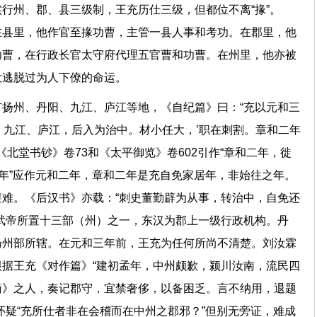
行州、郡、县三级制，王充历仕三级，但都位不离“掾”。
在县里，他作官至掾功曹，主管一县人事和考功。在郡里，他
功曹，在行政长官太守府代理五官曹和功曹。在州里，他亦被
没逃脱过为人下僚的命运。
扬州、丹阳、九江、庐江等地，《自纪篇》曰：“充以元和三
、九江、庐江，后入为治中。材小任大，’职在刺割。章和二年
《北堂书钞》卷73和《太平御览》卷602引作“章和二年，徙
二年”应作元和二年，章和二年是充自免家居年，非始往之年。
难。《后汉书》亦载：“刺史董勤辟为从事，转治中，自免还
武帝所置十三部（州）之一，东汉为郡上一级行政机构。丹
扬州部所辖。在元和三年前，王充为任何所尚不清楚。刘汝霖
据王充《对作篇》“建初孟年，中州颇歉，颍川汝南，流民四
衡》之人，奏记郡守，宜禁奢侈，以备困乏。言不纳用，退题
怀疑“充所仕者非在会稽而在中州之郡邪？”但别无旁证，难成