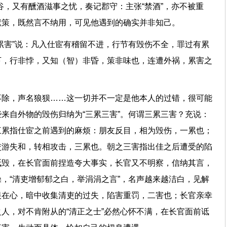
谷，又有醺酒滋事之忧，奏记郡守：主张“禁酒”，亦不被重
献策，既然言不纳用，可见他遇到的确实并非知己。
累害”说：凡入仕宦有稽留不进，行节有毁伤不全，罪过有累
下，行非悖，又知（智）非昏，策非味也，连遭外祸，累害之
不除，声名狼狈……这一切并不一定是他本人的过错，很可能
来自外物的毁伤归纳为“三累三害”。何谓三累三害？充说：
三累指仕宦之前遇到的麻烦：朋友反目，相为毁伤，一累也；
交游失和，转相攻击，三累也。朝之三害指出佳之后遭受的陷
诋毁，在长官面前捏造夸大事实，长官又不明察，信纳其言，
，“清吏增郁郁之白，举涓涓之言”，名声越来越洁白，见解
恨在心，暗中收集清吏的过失，陷害重罚，二害也；长官亲幸
人，对不肯附从的“清正之士”必然心怀不满，在长官面前诋