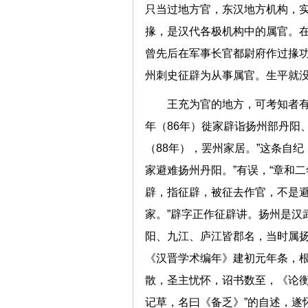
只当过地方官，东汉地方机构，实
掾，是汉代各极机构中的属官。
曾先后在军事长官都尉府作过掾
州刺史征辟为从事属官。生平就
王充为官的地方，可考知者有
年（86年）徙家辟诣扬州部丹阳
（88年），罢州家居。”这条自纪
家避难扬州丹阳。”有误，“章和
辟，指征辟，被征去作官，不是避
家。”辟字正作征辟讲。扬州是汉
阳、九江、庐江皆郡名，当时属
《汉晋学术编年》建初元年条，根
散，圣主忧怀，诏书数至，《论
记草，名曰《备乏》”的自述，遂