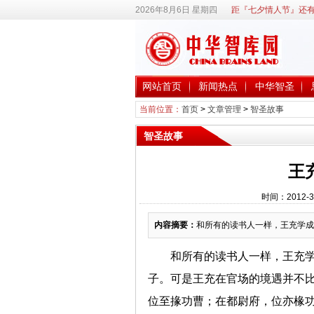
2026年8月6日 星期四
距『七夕情人节』还有
网站首页
新闻热点
中华智圣
当前位置：
首页
>
文章管理
>
智圣故事
智圣故事
王
时间：2012-3
内容摘要：
和所有的读书人一样，王充学成
和所有的读书人一样，王充学
子。可是王充在官场的境遇并不
位至掾功曹；在都尉府，位亦椽