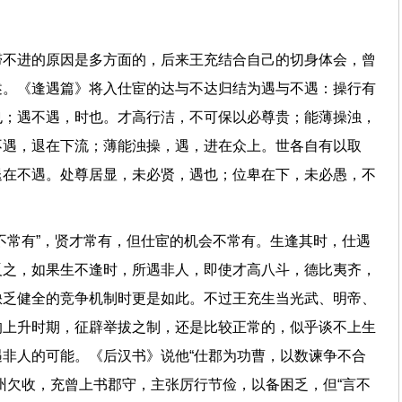
滞不进的原因是多方面的，后来王充结合自己的切身体会，曾
述。《逢遇篇》将入仕宦的达与不达归结为遇与不遇：操行有
也；遇不遇，时也。才高行洁，不可保以必尊贵；能薄操浊，
不遇，退在下流；薄能浊操，遇，进在众上。世各自有以取
退在不遇。处尊居显，未必贤，遇也；位卑在下，未必愚，不
不常有”，贤才常有，但仕宦的机会不常有。生逢其时，仕遇
反之，如果生不逢时，所遇非人，即使才高八斗，德比夷齐，
缺乏健全的竞争机制时更是如此。不过王充生当光武、明帝、
的上升时期，征辟举拔之制，还是比较正常的，似乎谈不上生
非人的可能。《后汉书》说他“仕郡为功曹，以数谏争不合
州欠收，充曾上书郡守，主张厉行节俭，以备困乏，但“言不