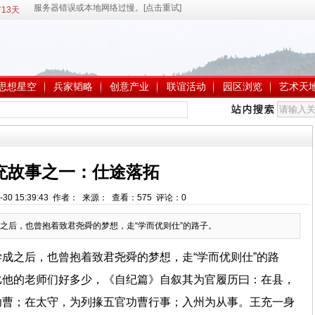
13天
思想星空
兵家韬略
创意产业
联谊活动
园区浏览
艺术天
充故事之一：仕途落拓
-30 15:39:43 作者： 来源： 查看：
575
评论：
0
之后，也曾抱着致君尧舜的梦想，走“学而优则仕”的路子。
成之后，也曾抱着致君尧舜的梦想，走“学而优则仕”的路
比他的老师们好多少，《自纪篇》自叙其为官履历曰：在县，
功曹；在太守，为列掾五官功曹行事；入州为从事。王充一身