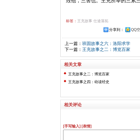
毁他，三害也。王充所举的三累
标签：
王充故事
仕途落拓
分享到：
QQ
上一篇：
班固故事之六：洛阳求学
下一篇：
王充故事之二：博览百家
相关文章
王充故事之二：博览百家
王充故事之四：幼读经史
相关评论
[手写输入]
[表情]