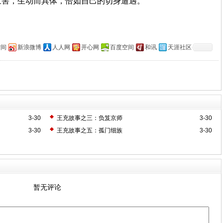
三害，生动而具体，恰如自己的切身遭遇。
空间
新浪微博
人人网
开心网
百度空间
和讯
天涯社区
3-30
王充故事之三：负笈京师
3-30
3-30
王充故事之五：孤门细族
3-30
暂无评论