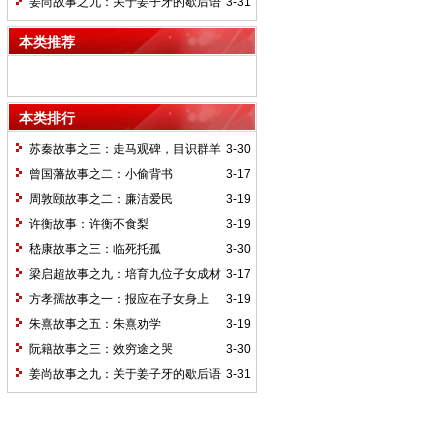
姜尚故事之九：关于姜子牙的歇后语
3-31
本类推荐
本类排行
苏秦故事之三：走马观碑，目识群羊
3-30
曾国藩故事之二：小偷背书
3-17
周敦颐故事之二：廉洁爱民
3-19
许衡故事：许衡不食梨
3-19
嵇康故事之三：临死托孤
3-30
梁启超故事之九：培育九位子女成材
3-17
的神奇“小妾”——王桂荃
方孝孺故事之一：报应在子女身上
3-19
朱熹故事之五：朱熹劝学
3-19
阮籍故事之三：效穷途之哭
3-30
姜尚故事之九：关于姜子牙的歇后语
3-31