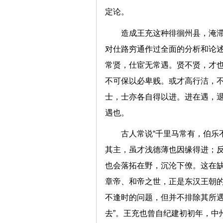
定论。
造成王充这种徘徊州县，淹
对仕路穷通作过全面的分析和论
常贤，仕宦无常遇。贤不贤，才
不可保以必卑贱。或才高行洁，
士，士亦各自得以进。进在遇，
遇也。
古人常说“千里马常有，伯乐
其主，虽才浅德薄也因缘得进；
也会落拓在野，沉沦下僚。这在
章帝、和帝之世，正是东汉王朝
不逢时的问题，但并不排除其所遇
去”。王充也曾自纪建初初年，中