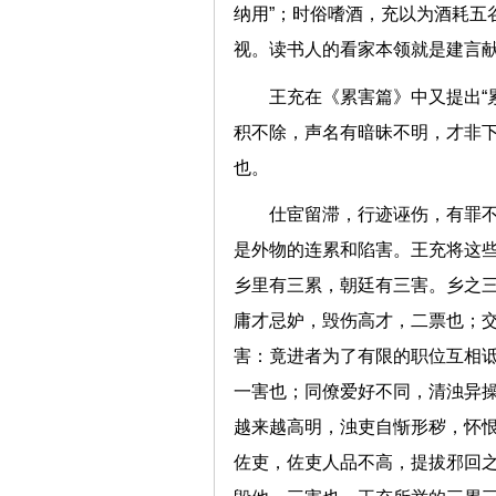
纳用”；时俗嗜酒，充以为酒耗五
视。读书人的看家本领就是建言
王充在《累害篇》中又提出“
积不除，声名有暗昧不明，才非
也。
仕宦留滞，行迹诬伤，有罪
是外物的连累和陷害。王充将这些
乡里有三累，朝廷有三害。乡之
庸才忌妒，毁伤高才，二票也；
害：竟进者为了有限的职位互相
一害也；同僚爱好不同，清浊异操
越来越高明，浊吏自惭形秽，怀
佐吏，佐吏人品不高，提拔邪回之