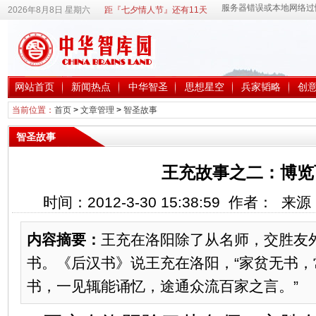
2026年8月8日 星期六
距『七夕情人节』还有11天
网站首页
新闻热点
中华智圣
思想星空
兵家韬略
创
当前位置：
首页
>
文章管理
>
智圣故事
智圣故事
王充故事之二：博览
时间：2012-3-30 15:38:59 作者： 
内容摘要：
王充在洛阳除了从名师，交胜友
书。《后汉书》说王充在洛阳，“家贫无书
书，一见辄能诵忆，途通众流百家之言。”