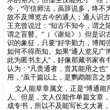
今，“守信师法，虽辞说多，终不
故不及博览古今的通人；通人识
王充曾说过：“知古不知今，谓之
谓之盲瞽。”（《谢短》）但是识
识的象征，只要“好学勤力，博闻
如何不得而知。如果“通人览见广
此为匿书主人”，好像那藏书家有
认为：“凡贵通者，贵其能用之也
用，“虽千篇以上，是鹦鹉能言之类
文人能草章属文，正是“博通能
人。但是，文人仅能作单篇文章，
成专书，所以不及能写长文大著