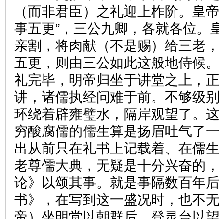
（而非君臣）之礼迎上柞阶。皇帝
事五更”，三公九卿，各就各位。
亲割，将肉献（不是赐）给三老
五更，则由三公如此这般地侍候
礼完毕，明帝归坐于讲堂之上，
讲，诸儒执经问难于前。不够级别
环绕着辟雍璧水，隔岸观望了。
穷酸腐儒的儒生算是扬眉吐气了
出从前只在礼书上记载着、在儒
老尊儒大典，无疑是十分兴奋的
论》以颂其事。就是事隔数百年
书》，在写到这一盛况时，也不无
帝）坐明堂以朝群后，登灵台以