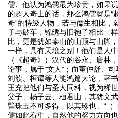
儒。他认为鸿儒最为珍贵，如果
的超人奇士的话，那么鸿儒就是“超
奇”的特级人物，若与儒生相比，
子与破车，锦绣与旧袍子相比一
比，更是犹如泰山的山顶与山脚
一样，具有天壤之别！他们是人中
（《超奇》）汉代的谷永、唐林
论事，属于“文人”；而董仲舒、
刘歆、桓谭等人能鸿篇大论，著书
王充把他们与圣人同科，视为稀世
父子、杨子云、桓君山，其犹文
譬珠玉不可多得，以其珍也。”（
儒如此看重，自然他的努力方向