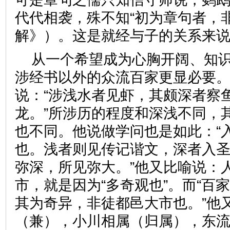
代代相袭，殊不知“初为章句者，
解》）。这是就经与子的关系来
从一个希望成为心胸开阔、知
涉经书以外的众流百家更显必要
说：“涉浅水者见虾，其颇深者察
龙。”所涉历的程度和深浅不同，
也不同。他说做学问也是如此：“
也。浅者则见传记谐文，深者入
弥深，所见弥大。”他又比喻说：
市，就是因为“多奇观也”。而“百
其为奇异，非徒都邑大市也。”他
（兼），小川相属（归属），东