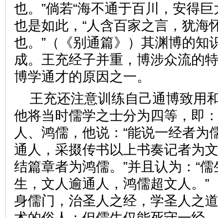
也。”倘若“海不通于百川，安得巨
也是如此，“人含百家之言，犹海
也。”（《别通篇》）其渊博的知
成。王充经子并重，博涉众流的
博学通才的原因之一。
王充还注意训练自己通博致用
他将当时儒学之士分为四等，即
人、鸿儒，他说：“能说一经者为
通人，采掇传书以上书奏记者为
结篇章者为鸿儒。”并且认为：“
生，文人逾通人，鸿儒超文人。”
身儒门，治圣人之经，学圣人之
术的俗人；但儒生仅能死守一经