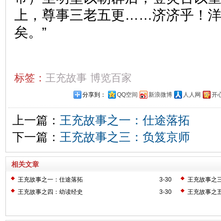
上，尊事三老五更……济济乎！
矣。”
标签：
王充故事
博览百家
分享到：
QQ空间
新浪微博
人人网
开
上一篇：
王充故事之一：仕途落拓
下一篇：
王充故事之三：负笈京师
相关文章
王充故事之一：仕途落拓
3-30
王充故事之
王充故事之四：幼读经史
3-30
王充故事之