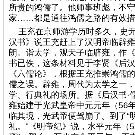
所贵的鸿儒了。他师事班彪，不
家……都是通往鸿儒之路的有效
王充在京师游学历时多久，史
汉书》说王充赶上了汉明帝临辟
朗。诣太学，观天子临辟雍，作
书已佚，这条材料见于李贤《后
《六儒论》，根据王充推崇鸿儒的
儒之误。辟雍，周代为太学之一
学、行典礼的场所。据《后汉书·
雍始建于光武皇帝中元元年（56
临其境，光武帝便驾崩了。到了“
礼。”《明帝纪》说，水平元年（5