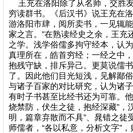
王充在洛阳除了从名师，交胜
穷读群书。《后汉书》说王充在洛
游洛阳市肆，阅所卖书，一见辄
家之言。”在熟读经史之余，王充
之学。浅学俗儒多拘守经本，认
真理所在，皓首穷经；一经之中
抱残守缺，排斥异己。更莫说儒
了。因此他们目光短浅，见解鄙
与诸子百家的对比研究，认为诸
有时子书甚至比经书还为可靠。他
烧禁防，伏生之徒，抱经深藏”，
明，篇章弃散而不具”、晁错之徒
师儒者，“各以私意，分析文字”