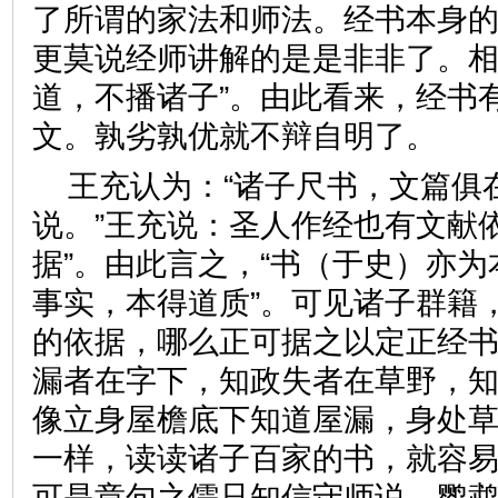
了所谓的家法和师法。经书本身
更莫说经师讲解的是是非非了。相
道，不播诸子”。由此看来，经书
文。孰劣孰优就不辩自明了。
王充认为：“诸子尺书，文篇俱
说。”王充说：圣人作经也有文献
据”。由此言之，“书（于史）亦
事实，本得道质”。可见诸子群籍
的依据，哪么正可据之以定正经书
漏者在字下，知政失者在草野，知
像立身屋檐底下知道屋漏，身处
一样，读读诸子百家的书，就容
可是章句之儒只知信守师说，鹦鹉