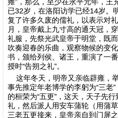
雍”，那么，至少在永平元年，王
已32岁，在洛阳访学已经14岁。
复了许多久废的儒礼，以表示对
月，皇帝戴上九寸高的通天冠，
礼服，先祭光武皇帝于明堂，既
吹奏迎春的乐曲，观察物候的变
书，颁给列侯、诸王，重演了一
授时“告朔之礼”。
这年冬天，明帝又亲临辟雍，
事先推定年老博学的李躬为“三老
的桓荣为“五更”，这天，天子先
礼，然后派人用安车蒲轮（用蒲
三老五更接来，皇帝亲自到门屏