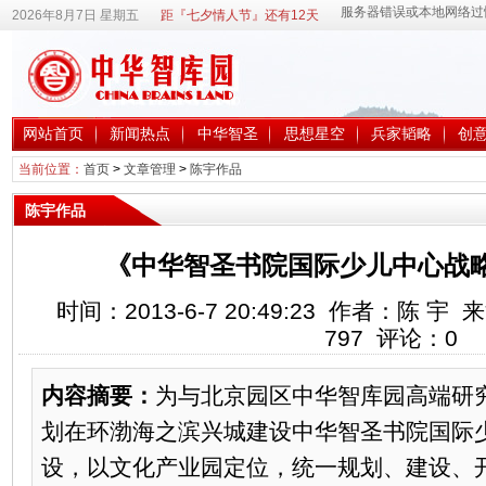
2026年8月7日 星期五
距『七夕情人节』还有12天
网站首页
新闻热点
中华智圣
思想星空
兵家韬略
创
当前位置：
首页
>
文章管理
>
陈宇作品
陈宇作品
《中华智圣书院国际少儿中心战
时间：2013-6-7 20:49:23 作者：陈
797
评论：
0
内容摘要：
为与北京园区中华智库园高端研
划在环渤海之滨兴城建设中华智圣书院国际
设，以文化产业园定位，统一规划、建设、