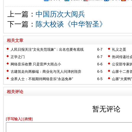
上一篇：
中国历次大阅兵
下一篇：
陈大校谈《中华智圣》
相关文章
人民日报关注“文化失范现象”：出名也要有底线
6-7
礼义之蛋
正学之门
6-7
热词传递社
网络音乐收费 只是雷声大雨点小
6-6
公安部专家
古建筑走向两极端：商业化与无人问津的毁弃
6-5
山寨十二兽
业界人士：不能期待网络音乐“永远免单”
6-5
山寨“大黄鸭
相关评论
暂无评论
[手写输入]
[表情]