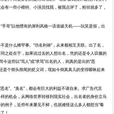
就会有一些小模特、小演员找我，被我点评了，粉丝就多了，
“手哥”以他惯有的犀利风格一语道破天机——玩笑是假，出
不是什么稀罕事。“功名利禄”，从来都相互关联。出了名，
不同之处在于，如果说过去的人想出名，凭的还是令人叹服的
而今这些以“骂人”或“求骂”出名的人，则真的是出的“恶
著”还是个彻头彻尾的贬义词，现如今倒真真儿的变得暧昧起来
“恶名”、“臭名”，都会有巨大的利益不请自来。求广告代言
各样的机会，从网络世界转移到现实社会，出名者的身价立马
的例子，近些年来屡见不鲜，也就难怪这么多人都想当“毒
舌”骂了！