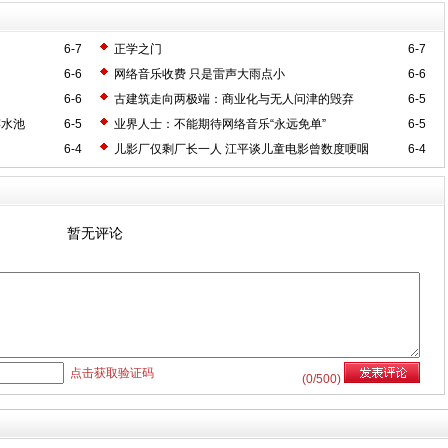
6-7
正学之门
6-7
6-6
网络音乐收费 只是雷声大雨点小
6-6
6-6
古建筑走向两极端：商业化与无人问津的毁弃
6-5
嬉水池
6-5
业界人士：不能期待网络音乐“永远免单”
6-5
6-4
儿影厂仅剩厂长一人 江平谈儿童电影曾数度哽咽
6-4
暂无评论
点击获取验证码
(
0
/500)