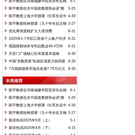
陈宇教授在河南城建学院宣讲长征精
6-1
神及红25军长征史
陈宇教授在京中国老教授协会讲“拥
5-25
抱中华新文明”
陈宇教授上海大学授课《红军长征中
4-30
的黄埔师生》
陈宇教授桂林授课《九十年长征文物
3-27
鉴赏》
优化离境退税扩大入境消费
8-31
2025年1-7月职工医保个人账户共济
8-31
2.31亿人次 共济金额304.57亿元
我国授权纳米专利总数达46.4万件
8-31
天安门广场核心区布置基本就绪
8-30
中国“东数西算”绘就区域算力协同新
8-30
图景
7月我国债券市场共发债7.75万亿元
8-30
本类推荐
陈宇教授在河南城建学院宣讲长征精
6-1
神及红25军长征史
陈宇教授在京中国老教授协会讲“拥
5-25
抱中华新文明”
陈宇教授上海大学授课《红军长征中
4-30
的黄埔师生》
陈宇教授桂林授课《九十年长征文物
3-27
鉴赏》
新语热词2025年5月（上）
5-1
新语热词2025年4月（下）
4-15