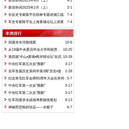
新语热词2025年4月（上）
4-1
新语热词2025年2月（上）
2-1
长征史专家陈宇在桂林专题讲湘江战
7-4
役精神
军史专家陈宇在上海黄埔论坛上讲黄
7-4
埔精神与国家统一大业
本类排行
四渡赤水河路线图
10-6
从19届中央委员毕业大学和籍贯，
10-25
看当代中国文化区域积淀
第四届“中山•黄埔•两岸情论坛”在武
10-28
汉举行
中央红军第五次反“围剿”
3-17
全军首届历史系同学第3期“历史•使
2-28
命”论坛纪要
纪念朱毛红军会师85周年大会在井冈
5-7
山召开
中央红军第一次反“围剿”
3-17
中央红军第二次反“围剿”
3-17
红军四渡赤水战场考察路线规划
9-13
神秘而恐怖的珍品——水猴子
6-7