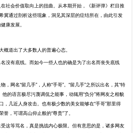
人在社会价值取向上的扭曲。从本期开始，《新评弹》栏目推
，希冀通过剖析这些现象，洞见其深层的症结所在，由此引发
的健康发展。
”这大概道出了大多数人的普遍心态。
出名没有底线。而如今一些人也的确是为了出名而丧失底线
，网名“留几手”，人称“手哥”。“留几手”之所以出名，其“特
。他的语言极尽污蔑调侃之能事，动辄用“负分”将网友之相貌
粗口，几近人身攻击。也有极少数的美女能够在“手哥”那里得
的荣誉，可谓高山仰止般的“尊贵”了。
承受这等骂名，真是挑战内心极限。但有意思的是，诸多网友