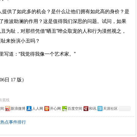
”之人提供了如此多的机会？是什么让他们拥有如此高的身价？是
到了推波助澜的作用？这是值得我们深思的问题。试问，如果
丑为耻，对那些凭借“晒丑”哗众取宠的人和行为漠然视之，
与廉耻来扮演小丑吗？
绍里写道：“我觉得我像一个艺术家。”
罢。
6日 17 版）
有底线
空间
新浪微博
人人网
开心网
百度空间
和讯
天涯社区
化热点事件排行