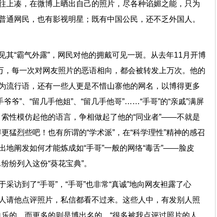
命往上凑，在微博上晒出自己的照片，尽各种谄媚之能，只为
有普通网民，也有影视明星；既有中国公民，还不乏外国人。
见其“霸气外露”，网民对他的拥戴可见一斑。从去年11月开博
00万，每一次对网友照片的恶语相向，都会被转发上万次。他的
成为流行语，还有一些人更是不惜山寨他的网名，以博得更多
爷”、“留几手他姐”、“留几手他哥”……“手哥”的“亲戚”满屏
索性模仿起他的语言，争相做起了他的“同业者”——不就是
更猛烈些吧！也有所谓的“学术派”，在“科学理性”精神的感召
出地阐发如何才能炼成如“手哥”一般的网络“毒舌”——脸皮
…纷纷列入这份“葵花宝典”。
于采访到了“手哥”，“手哥”也非常“真诚”地向网友袒露了心
万人请他点评照片，私信都看不过来。这些人中，有发别人照
乐的，而更多的则是博出名的。“很多被我点评过照片的人，