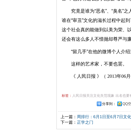
究竟是谁为“恶名”、“臭名
谁在“审丑”文化的滋长过程中起
这个社会真的能做到以美为荣、以
还会有这么多人不惜抛却尊严
“留几手”在他的微博个人介
这样的艺术家，不要也
《 人民日报 》（ 2013年06月0
标签：
人民日报关注文化失范现象
出名也要
分享到：
QQ
上一篇：
周排行：6月1日至6月7日文
下一篇：
正学之门