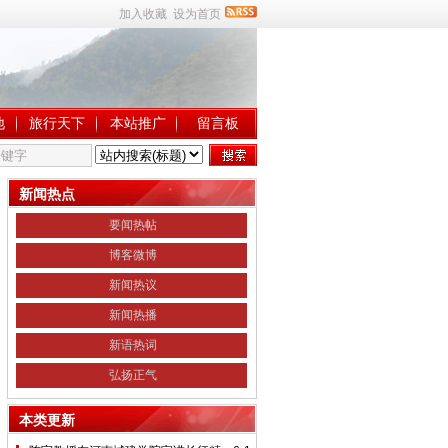
加入收藏
设为首页
地
旅行天下
本站推广
留言板
新闻热点
要闻热帖
博客微博
新闻热议
新闻热播
新语热词
弘扬正气
本类更新