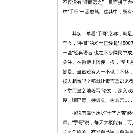
不仅没有“避而远之”，反而拼了
求“手哥”一番虐骂。这其中，既
其实，单看“手哥”之称，就足
至今，“手哥”的粉丝已经超过5
一些“经典语言”也在不少网民中
关注。在微博上随便一搜，“留几手爷
皆是。当然还有人一不做二不休，
损人相貌吗？那就让毒言恶语来得
下堂而皇之地著写“论文”，深入浅
厚、嘴巴毒、持偏见、树名言…
据说有媒体历尽“千辛万苦”终
扉。“手哥”说，每天大概能有上
片恶作剧的，有发自己照片自娱自