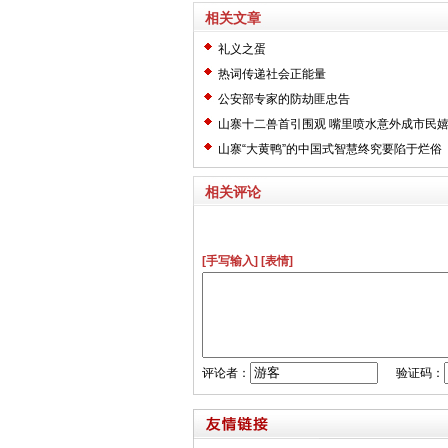
相关文章
礼义之蛋
热词传递社会正能量
公安部专家的防劫匪忠告
山寨十二兽首引围观 嘴里喷水意外成市民
山寨“大黄鸭”的中国式智慧终究要陷于烂俗
相关评论
[手写输入]
[表情]
评论者：
验证码：