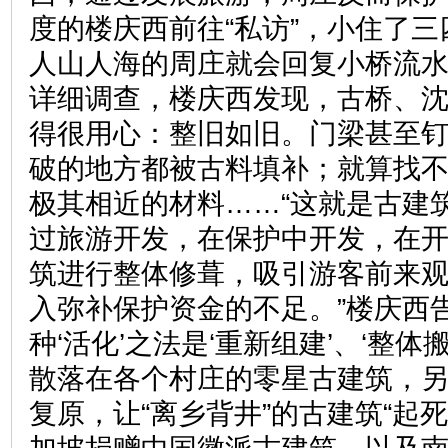
度的楼庆西前往“私访”，小住了
人山人海的周庄就会回复小桥流
详细调查，楼庆西发现，古桥、
得很用心：整旧如旧。门梁甚至
破的地方都被古料填补；就算找
极其相近的材料……“这就是古建筑
过旅游开发，在保护中开发，在
筑进行整体修葺，吸引游客前来
入弥补保护资金的不足。”楼庆西
种‘活化’之法是‘重新组建’、‘整体
散落在各个村庄的零星古建筑，
复原，让“离乡背井”的古建筑“起