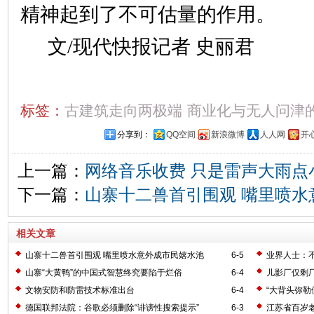
精神起到了不可估量的作用。
文/现代快报记者 史丽君
标签：
古建筑走向两极端
商业化与无人问津
分享到：
QQ空间
新浪微博
人人网
开
上一篇：
网络音乐收费 只是雷声大雨点
下一篇：
山寨十二兽首引围观 嘴里喷水
相关文章
山寨十二兽首引围观 嘴里喷水意外成市民嬉水池
6-5
业界人士：不
山寨“大黄鸭”的中国式智慧终究要陷于烂俗
6-4
儿影厂仅剩
文物安防和防雷技术标准出台
6-4
“大背头弥勒
德国联邦法院：谷歌必须删除“诽谤性搜索提示”
6-3
江苏省百岁