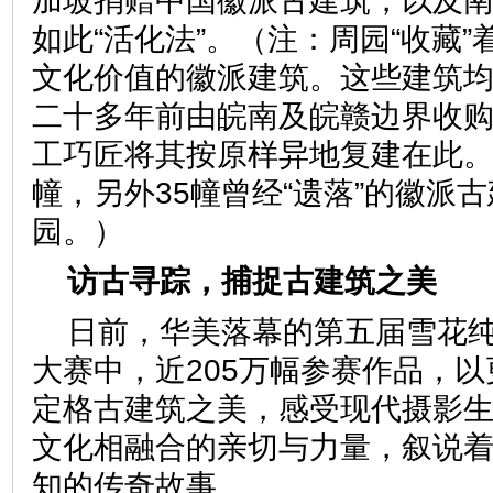
加坡捐赠中国徽派古建筑，以及南
如此“活化法”。（注：周园“收藏”
文化价值的徽派建筑。这些建筑
二十多年前由皖南及皖赣边界收
工巧匠将其按原样异地复建在此。
幢，另外35幢曾经“遗落”的徽派
园。）
访古寻踪，捕捉古建筑之
日前，华美落幕的第五届雪花纯
大赛中，近205万幅参赛作品，
定格古建筑之美，感受现代摄影
文化相融合的亲切与力量，叙说
知的传奇故事。