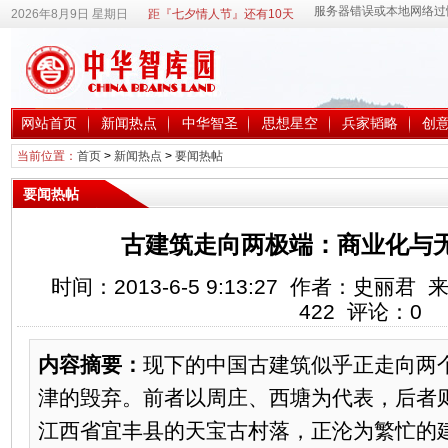
2026年8月9日 星期日
距『七夕情人节』还有10天
网站首页
新闻热点
中华智圣
思想星空
兵家韬略
创
当前位置：
首页
>
新闻热点
>
要闻热帖
要闻热帖
古建筑走向两极端：商业化与
时间：2013-6-5 9:13:27 作者：史丽
422
评论：
0
内容摘要：
现下的中国古建筑似乎正走向两
津的毁弃。前者以周庄、西塘为代表，后者
江西省宜丰县的天宝古村落，正沦为繁忙的