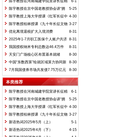
陈宇教授在河南城建学院宣讲长征精
6-1
神及红25军长征史
陈宇教授在京中国老教授协会讲“拥
5-25
抱中华新文明”
陈宇教授上海大学授课《红军长征中
4-30
的黄埔师生》
陈宇教授桂林授课《九十年长征文物
3-27
鉴赏》
优化离境退税扩大入境消费
8-31
2025年1-7月职工医保个人账户共济
8-31
2.31亿人次 共济金额304.57亿元
我国授权纳米专利总数达46.4万件
8-31
天安门广场核心区布置基本就绪
8-30
中国“东数西算”绘就区域算力协同新
8-30
图景
7月我国债券市场共发债7.75万亿元
8-30
本类推荐
陈宇教授在河南城建学院宣讲长征精
6-1
神及红25军长征史
陈宇教授在京中国老教授协会讲“拥
5-25
抱中华新文明”
陈宇教授上海大学授课《红军长征中
4-30
的黄埔师生》
陈宇教授桂林授课《九十年长征文物
3-27
鉴赏》
新语热词2025年5月（上）
5-1
新语热词2025年4月（下）
4-15