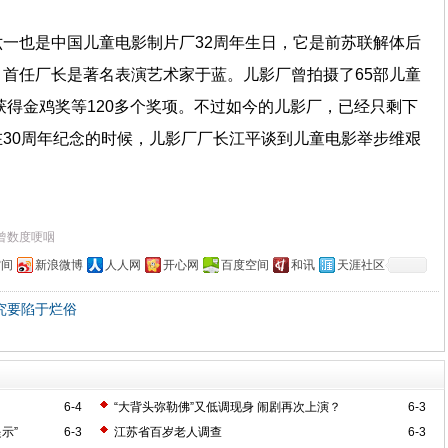
一也是中国儿童电影制片厂32周年生日，它是前苏联解体后
首任厂长是著名表演艺术家于蓝。儿影厂曾拍摄了65部儿童
品获得金鸡奖等120多个奖项。不过如今的儿影厂，已经只剩下
30周年纪念的时候，儿影厂厂长江平谈到儿童电影举步维艰
曾数度哽咽
空间
新浪微博
人人网
开心网
百度空间
和讯
天涯社区
究要陷于烂俗
6-4
“大背头弥勒佛”又低调现身 闹剧再次上演？
6-3
示”
6-3
江苏省百岁老人调查
6-3