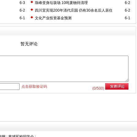
6-3
珠峰变身垃圾场 10吨废物待清理
6-2
6-2
四川宜宾现200年清代庄园 仍有30余名后人居住
6-2
6-1
文化产业投资基金预测
6-1
暂无评论
点击获取验证码
(
0
/500)
游网
|
黄埔军校同学会
|