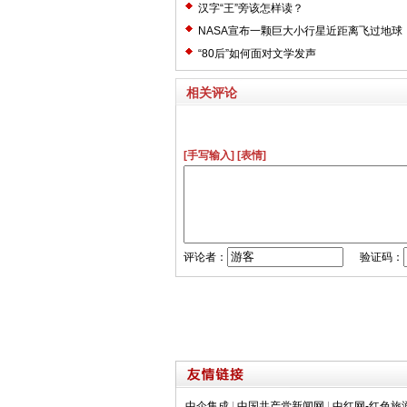
汉字“王”旁该怎样读？
NASA宣布一颗巨大小行星近距离飞过地球
“80后”如何面对文学发声
相关评论
[手写输入]
[表情]
评论者：
验证码：
中企集成
|
中国共产党新闻网
|
中红网-红色旅