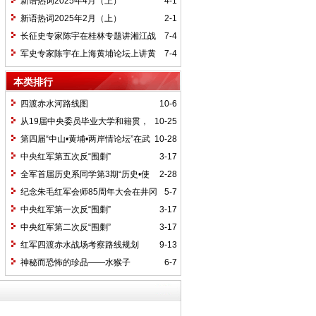
新语热词2025年4月（上）
4-1
新语热词2025年2月（上）
2-1
长征史专家陈宇在桂林专题讲湘江战
7-4
役精神
军史专家陈宇在上海黄埔论坛上讲黄
7-4
埔精神与国家统一大业
本类排行
四渡赤水河路线图
10-6
从19届中央委员毕业大学和籍贯，
10-25
看当代中国文化区域积淀
第四届“中山•黄埔•两岸情论坛”在武
10-28
汉举行
中央红军第五次反“围剿”
3-17
全军首届历史系同学第3期“历史•使
2-28
命”论坛纪要
纪念朱毛红军会师85周年大会在井冈
5-7
山召开
中央红军第一次反“围剿”
3-17
中央红军第二次反“围剿”
3-17
红军四渡赤水战场考察路线规划
9-13
神秘而恐怖的珍品——水猴子
6-7