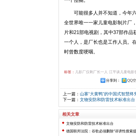
一个怪圈。
可能很多人并不知道，今年六
全世界唯一一家儿童电影制片厂，
片和21部电视剧，其中37部作
一个人，是厂长也是工作人员。在
时曾数度哽咽。
标签：
儿影厂仅剩厂长一人
江平谈儿童电影
分享到：
QQ
上一篇：
山寨“大黄鸭”的中国式智慧终
下一篇：
文物安防和防雷技术标准出台
相关文章
文物安防和防雷技术标准出台
德国联邦法院：谷歌必须删除“诽谤性搜索提