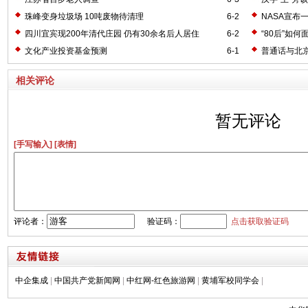
珠峰变身垃圾场 10吨废物待清理
6-2
NASA宣布
四川宜宾现200年清代庄园 仍有30余名后人居住
6-2
“80后”如
文化产业投资基金预测
6-1
普通话与北
相关评论
暂无评论
[手写输入]
[表情]
评论者：
验证码：
点击获取验证码
中企集成
|
中国共产党新闻网
|
中红网-红色旅游网
|
黄埔军校同学会
|