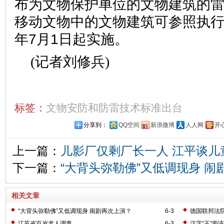
布为文物保护单位的文物建筑的
移动文物中的文物建筑可参照执行。
年7月1日起实施。
(记者刘修兵)
标签：
文物安防和防雷技术标准出台
分享到：
QQ空间
新浪微博
人人网
开
上一篇：
儿影厂仅剩厂长一人 江平谈儿
下一篇：
“大背头弥勒佛”又低调现身 闹
相关文章
“大背头弥勒佛”又低调现身 闹剧再次上演？
6-3
德国联邦法院
江苏省百岁老人调查
6-3
汉字“王”旁