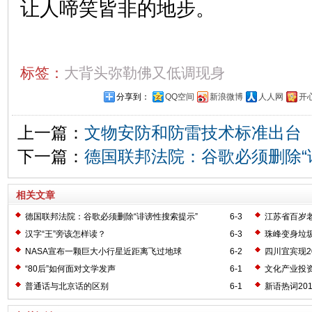
让人啼笑皆非的地步。
标签：
大背头弥勒佛又低调现身
分享到：
QQ空间
新浪微博
人人网
开
上一篇：
文物安防和防雷技术标准出台
下一篇：
德国联邦法院：谷歌必须删除“
相关文章
德国联邦法院：谷歌必须删除“诽谤性搜索提示”
6-3
江苏省百岁
汉字“王”旁该怎样读？
6-3
珠峰变身垃圾
NASA宣布一颗巨大小行星近距离飞过地球
6-2
四川宜宾现2
“80后”如何面对文学发声
6-1
文化产业投
普通话与北京话的区别
6-1
新语热词20