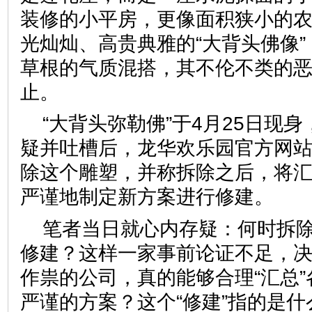
装修的小平房，更像面积狭小的
光灿灿、高贵典雅的“大背头佛像
草根的气质混搭，其不伦不类的
止。
“大背头弥勒佛”于4月25日现
疑并吐槽后，龙华欢乐园官方网
除这个雕塑，并称拆除之后，将
严谨地制定新方案进行修建
笔者当日就心内存疑：何时拆
修建？这样一家事前论证不足，
作祟的公司，真的能够合理“汇总
严谨的方案？这个“修建”指的是