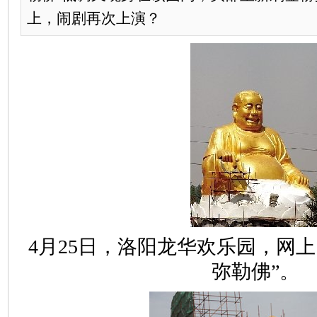
上，闹剧再次上演？
4月25日，洛阳龙华欢乐园，网
弥勒佛”。