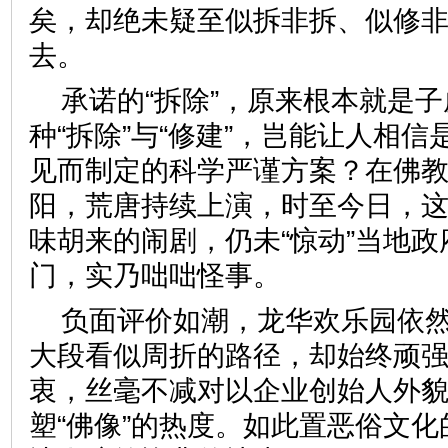
矣，却绝未疑至似拆非拆、似修非
去。
承诺的“拆除”，原来根本就是
种“拆除”与“修建”，岂能让人相信
见而制定的科学严谨方案？在佛
阳，荒唐持续上演，时至今日，
味胡来的闹剧，仍未“惊动”当地
门，实乃咄咄怪事。
负面评价如潮，龙华欢乐园依
大段看似周折的路径，却始终顽强
衷，丝毫不减对以企业创始人外
塑“佛像”的热度。如此置恶俗文