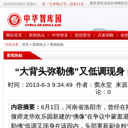
2026年8月8日 星期六
距『七夕情人节』还有11天
网站首页
新闻热点
中华智圣
思想星空
兵家韬略
创
当前位置：
首页
>
新闻热点
>
要闻热帖
要闻热帖
“大背头弥勒佛”又低调现身
时间：2013-6-3 9:34:49 作者：窦永堂
论：
0
内容摘要：
6月1日，河南省洛阳市，曾经在
偃师龙华欢乐园新建的“佛像”在争议中蒙羞
勒佛”低调又现身在该园内，头部重新刷金