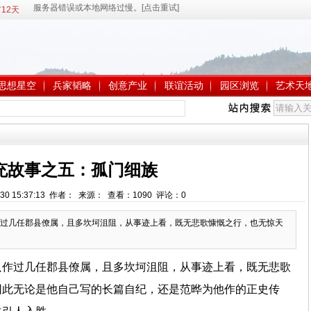
12天
思想星空
兵家韬略
创意产业
联谊活动
园区浏览
艺术天
充故事之五：孤门细族
-30 15:37:13 作者： 来源： 查看：
1090
评论：
0
过几任郡县僚属，且多坎坷沮阻，从事迹上看，既无悲歌慷慨之行，也无惊天
只作过几任郡县僚属，且多坎坷沮阻，从事迹上看，既无悲歌
因此无论是他自己写的长篇自纪，还是范晔为他作的正史传