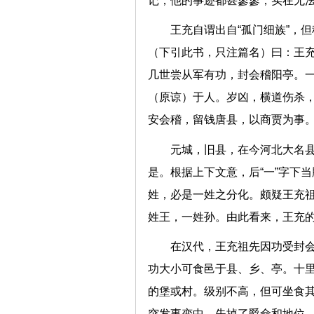
记，他的事迹都甚寥寥，实在无
王充自谓出自“孤门细族”，
（下引此书，只注篇名）曰：王
几世尝从军有功，封会稽阳亭。
（原谅）于人。岁凶，横道伤杀
安会稽，留钱唐县，以商贾为事
元城，旧县，在今河北大名县
是。根据上下文意，后“一”字下当
姓，必是一姓之分化。颇疑王充
姓王，一姓孙。由此看来，王充
在汉代，王充祖先因功受封
功大小可食邑于县、乡、亭。十
的堡或村。级别不高，但可坐食
突发事变中，失掉了爵命和地位