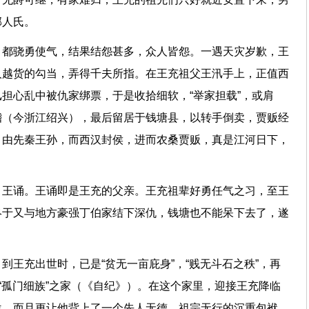
郡人氏。
，都骁勇使气，结果结怨甚多，众人皆怨。一遇天灾岁歉，王
人越货的勾当，弄得千夫所指。在王充祖父王汛手上，正值西
担心乱中被仇家绑票，于是收拾细软，“举家担载”，或肩
稽（今浙江绍兴），最后留居于钱塘县，以转手倒卖，贾贩经
，由先秦王孙，而西汉封侯，进而农桑贾贩，真是江河日下，
、王诵。王诵即是王充的父亲。王充祖辈好勇任气之习，至王
终于又与地方豪强丁伯家结下深仇，钱塘也不能呆下去了，遂
到王充出世时，已是“贫无一亩庇身”，“贱无斗石之秩”，再
个“孤门细族”之家（《自纪》）。在这个家里，迎接王充降临
位，而且更让他背上了一个先人无德，祖宗无行的沉重包袱。