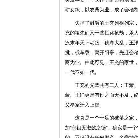
耕女织，以农桑为业，成了会稽
失掉了封爵的王充列祖列宗
充的祖先们又干些拦路抢劫，杀
汉末年天下动荡，秩序大乱，王汛
挑，或车载，离开阳亭，先迁会
商为业。由此可见，王充的家世
一代不如一代。
王充的父辈共有二人：王蒙
蒙、王诵更是有过之而无不及，
又举家迁入上虞。
这真是一个十足的破落之家，
加“宗祖无淑懿之德”。确实是一
的，不仅没有任何财产、名誉地