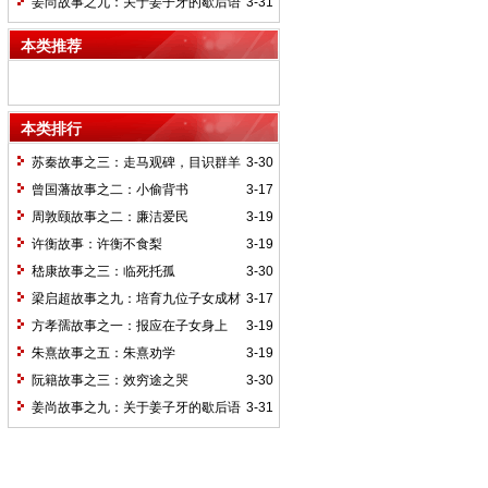
姜尚故事之九：关于姜子牙的歇后语
3-31
本类推荐
本类排行
苏秦故事之三：走马观碑，目识群羊
3-30
曾国藩故事之二：小偷背书
3-17
周敦颐故事之二：廉洁爱民
3-19
许衡故事：许衡不食梨
3-19
嵇康故事之三：临死托孤
3-30
梁启超故事之九：培育九位子女成材
3-17
的神奇“小妾”——王桂荃
方孝孺故事之一：报应在子女身上
3-19
朱熹故事之五：朱熹劝学
3-19
阮籍故事之三：效穷途之哭
3-30
姜尚故事之九：关于姜子牙的歇后语
3-31