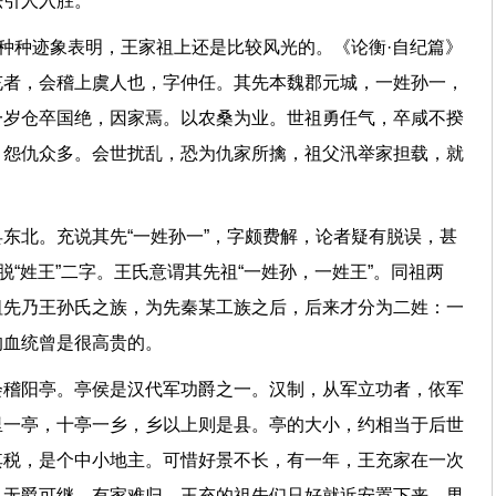
法引人入胜。
但种种迹象表明，王家祖上还是比较风光的。《论衡·自纪篇》
充者，会稽上虞人也，字仲任。其先本魏郡元城，一姓孙一，
一岁仓卒国绝，因家焉。以农桑为业。世祖勇任气，卒咸不揆
，怨仇众多。会世扰乱，恐为仇家所擒，祖父汛举家担载，就
。
东北。充说其先“一姓孙一”，字颇费解，论者疑有脱误，甚
脱“姓王”二字。王氏意谓其先祖“一姓孙，一姓王”。同祖两
祖先乃王孙氏之族，为先秦某工族之后，后来才分为二姓：一
的血统曾是很高贵的。
会稽阳亭。亭侯是汉代军功爵之一。汉制，从军立功者，依军
里一亭，十亭一乡，乡以上则是县。亭的大小，约相当于后世
其税，是个中小地主。可惜好景不长，有一年，王充家在一次
。无爵可继，有家难归，王充的祖先们只好就近安置下来，男