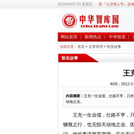
2026年8月7日 星期五
距『七夕情人节』还有
网站首页
新闻热点
中华智圣
当前位置：
首页
>
文章管理
>
智圣故事
智圣故事
王
时间：2012-3
内容摘要：
王充一生业儒，仕路不亨，只作
动地之业。
王充一生业儒，仕路不亨，
慷慨之行，也无惊天动地之业。