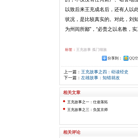
以致后来王充成名后，还有人以此
状况，是比较真实的。对此，刘知
为州闾所鄙”，“必责之以名教，
标签：
王充故事
孤门细族
分享到：
QQ
上一篇：
王充故事之四：幼读经史
下一篇：
左雄故事：知错就改
相关文章
王充故事之一：仕途落拓
王充故事之三：负笈京师
相关评论