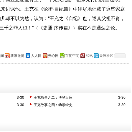
来讥讽他。王充在《论衡·自纪篇》中详尽地记载了这些家庭
几却不以为然，认为：“王充之《自纪》也，述其父祖不肖，
实三千之罪人也！”（《史通·序传篇》）实在不是通达之论。
空间
新浪微博
人人网
开心网
百度空间
和讯
天涯社区
3-30
王充故事之二：博览百家
3-30
3-30
王充故事之四：幼读经史
3-30