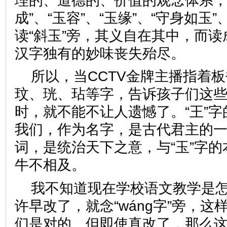
理的、道德的、价值的观念体系，诸
成”、“玉容”、“玉缘”、“守身如玉”
读“斜玉”旁，其义自在其中，而读成
汉字独有的妙味丧失殆尽。
所以，当CCTV金牌主播指着
玟、珖、玷等字，告诉孩子们这些字
时，就不能不让人遗憾了。“王”
我们，作为名字，是古代君主的
词，是统治天下之意，与“玉”字
牛不相及。
我不知道现在学校语文教学是怎
许早改了，就念“wáng字”旁，
们是对的。但即使真改了，那么