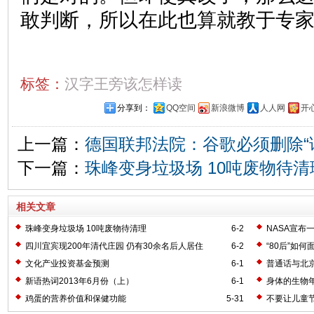
敢判断，所以在此也算就教于专
标签：
汉字王旁该怎样读
分享到：
QQ空间
新浪微博
人人网
开
上一篇：
德国联邦法院：谷歌必须删除“
下一篇：
珠峰变身垃圾场 10吨废物待清
相关文章
珠峰变身垃圾场 10吨废物待清理
6-2
NASA宣布
四川宜宾现200年清代庄园 仍有30余名后人居住
6-2
“80后”如
文化产业投资基金预测
6-1
普通话与北
新语热词2013年6月份（上）
6-1
身体的生物
鸡蛋的营养价值和保健功能
5-31
不要让儿童节