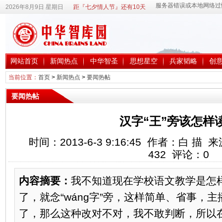
2026年8月9日 星期日
距『七夕情人节』还有10天
网站首页
新闻热点
中华智圣
思想星空
兵家韬略
创
当前位置：
首页
>
新闻热点
>
要闻热帖
要闻热帖
汉字“王”旁该怎样
时间：2013-6-3 9:16:45 作者：白 
432
评论：
0
内容摘要：
我不知道现在学校语文教学是怎样
了，就念“wáng字”旁，这样简单、省事，
了，那么这种改对不对，我不敢判断，所以