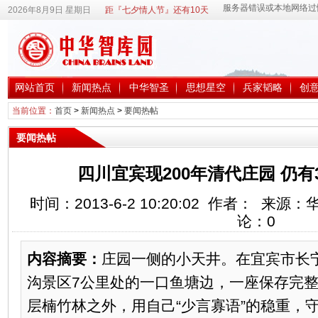
2026年8月9日 星期日
距『七夕情人节』还有10天
网站首页
新闻热点
中华智圣
思想星空
兵家韬略
创
当前位置：
首页
>
新闻热点
>
要闻热帖
要闻热帖
四川宜宾现200年清代庄园 仍有
时间：2013-6-2 10:20:02 作者： 来
论：
0
内容摘要：
庄园一侧的小天井。在宜宾市长
沟景区7公里处的一口鱼塘边，一座保存完
层楠竹林之外，用自己“少言寡语”的稳重，守