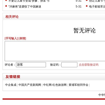
不要让儿童节变成“拼爹、拼富”节
5-31
别让儿童节“
“洋麻将”逆袭惊了中国麻迷
5-31
电子邮箱常
相关评论
暂无评论
[手写输入]
[表情]
评论者：
验证码：
点击获取验证码
中企集成
|
中国共产党新闻网
|
中红网-红色旅游网
|
黄埔军校同学会
|
中华