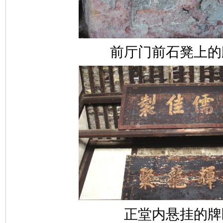
前厅门前石凳上的
正堂内悬挂的牌