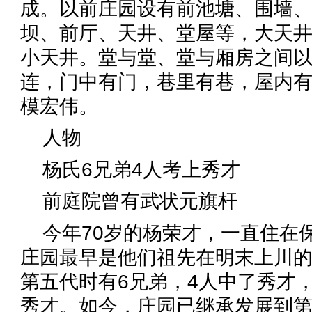
成。以前庄园设有前池塘、围墙
坝、前厅、天井、堂屋等，大天井
小天井。堂与堂、堂与厢房之间
连，门中有门，巷里有巷，屋内
模宏伟。
人物
杨氏6兄弟4人考上秀才
前庭院曾有武状元旗杆
今年70岁的杨荣才，一直住在
庄园最早是他们祖先在明末上川
第五代时有6兄弟，4人中了秀才
秀才。如今，庄园已继承发展到第