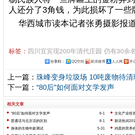
人还分了3角钱，为此损坏了
华西城市读本记者张勇摄影报
标签：
四川宜宾现200年清代庄园
仍有30余
分享到：
QQ空间
新浪微博
人人网
开
上一篇：
珠峰变身垃圾场 10吨废物待清
下一篇：
“80后”如何面对文学发声
相关文章
“80后”如何面对文学发声
6-1
文化产业投
普通话与北京话的区别
6-1
新语热词20
身体的生物年龄测试
5-31
鸡蛋的营养