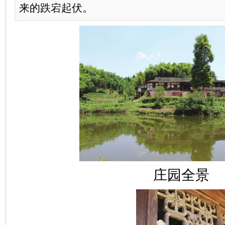
来的跌宕起伏。
庄园全景