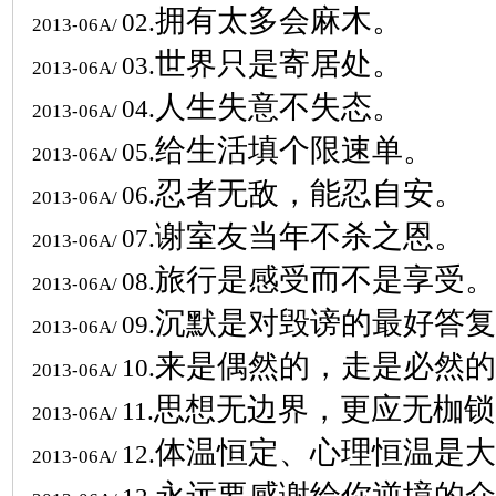
拥有太多会麻木。
02.
2013-06A/
世界只是寄居处。
03.
2013-06A/
人生失意不失态。
04.
2013-06A/
给生活填个限速单。
05.
2013-06A/
忍者无敌，能忍自安。
06.
2013-06A/
谢室友当年不杀之恩。
07.
2013-06A/
旅行是感受而不是享受。
08.
2013-06A/
沉默是对毁谤的最好答复
09.
2013-06A/
来是偶然的，走是必然的
10.
2013-06A/
思想无边界，更应无枷锁
11.
2013-06A/
体温恒定、心理恒温是大
12.
2013-06A/
永远要感谢给你逆境的众