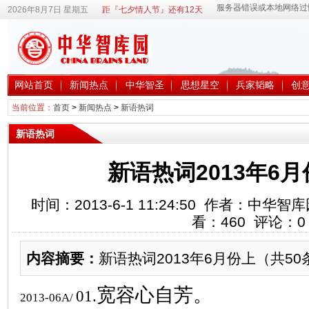
2026年8月7日 星期五
距『七夕情人节』还有12天
网站首页
新闻热点
中华智圣
思想星空
兵家韬略
创
当前位置：
首页
>
新闻热点
>
新语热词
新语热词
新语热词2013年6
时间：2013-6-1 11:24:50 作者：中
看：
460
评论：
0
内容摘要：
新语热词2013年6月份上（共50
宽容心自芳。
01.
2013-06A/