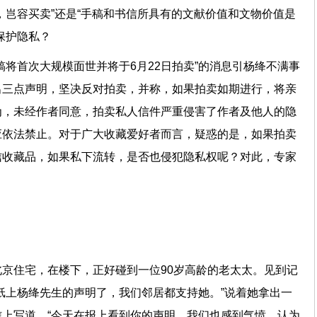
，岂容买卖”还是“手稿和书信所具有的文献价值和文物价值是
保护隐私？
稿将首次大规模面世并将于6月22日拍卖”的消息引杨绛不满事
出三点声明，坚决反对拍卖，并称，如果拍卖如期进行，将亲
为，未经作者同意，拍卖私人信件严重侵害了作者及他人的隐
应依法禁止。对于广大收藏爱好者而言，疑惑的是，如果拍卖
信收藏品，如果私下流转，是否也侵犯隐私权呢？对此，专家
京住宅，在楼下，正好碰到一位90岁高龄的老太太。见到记
纸上杨绛先生的声明了，我们邻居都支持她。”说着她拿出一
上写道，“今天在报上看到你的声明，我们也感到气愤，认为