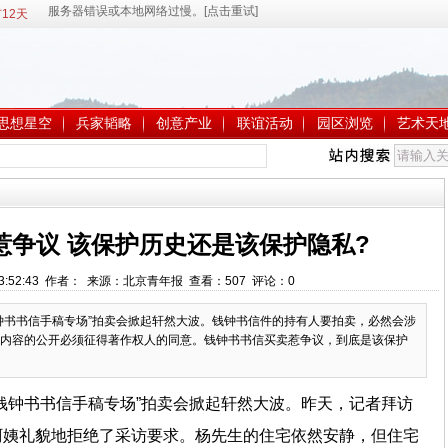
12天
思想星空
兵家韬略
创意产业
联谊活动
园区浏览
艺术天
惹争议 该保护历史还是该保护隐私?
 13:52:43 作者： 来源：北京青年报 查看：
507
评论：
0
钟书书信手稿专场”拍卖会掀起轩然大波。钱钟书信件的持有人要拍卖，必然会涉
内容的公开必须征得著作权人的同意。钱钟书书信买卖惹争议，到底是该保护
钱钟书书信手稿专场”拍卖会掀起轩然大波。昨天，记者拜访
阿姨礼貌地拒绝了采访要求。杨先生的住宅依然安静，但住宅