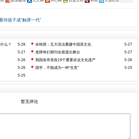
空间
新浪微博
人人网
开心网
百度空间
和讯
天涯社区
何看待孩子成“触屏一代”
读什么？
5-28
余秋雨：五大语法重建中国茶文化
5-27
5-27
老牌奇幻期刊全面退出舞台
5-27
5-26
我国发布首批19个重要农业文化遗产
5-26
5-26
国学，不能成为一种“生意”
5-25
5-25
暂无评论