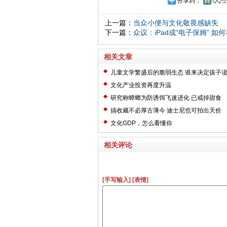
分享到：
QQ
上一篇：
当众小便与文化敬畏感缺失
下一篇：
众议：iPad成“电子保姆” 如
相关文章
儿童文学繁盛后的脆弱生态 谁来决定孩子
文化产业投资再度升温
研究称蟑螂为防诱饵飞速进化 已戒掉甜食
搞收藏不必厚古薄今 迪士尼也可拍出天价
文化GDP，怎么看懂你
相关评论
[手写输入]
[表情]