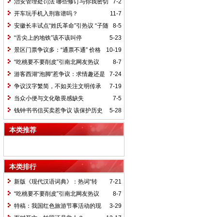
治安管理处罚法 哪些修订与你我密切
7-2
相关（法治聚焦）
开车玩手机入刑靠谱吗？
11-7
安徽长丰试点“姓氏革命”引热议 “子随
8-5
母姓”奖千元
“舌尖上的地铁”该不该叫停
5-23
景区门票争议多：“通票不通” 价格
10-19
随意上涨
“吃桃要不要削皮”引南北网友热议
8-7
游客西湖“泡脚”惹争议：求情趣还是
7-24
低素质？
争议汉字繁简，不如关注文明传承
7-19
当众小便与文化敬畏感缺失
7-5
钱钟书书信买卖惹争议 该保护历史
5-28
还是该保护隐私?
本类推荐
本类排行
新版《现代汉语词典》：热词“转
7-21
正”标准存争议
“吃桃要不要削皮”引南北网友热议
8-7
特稿：我国红色旅游节事活动的现
3-29