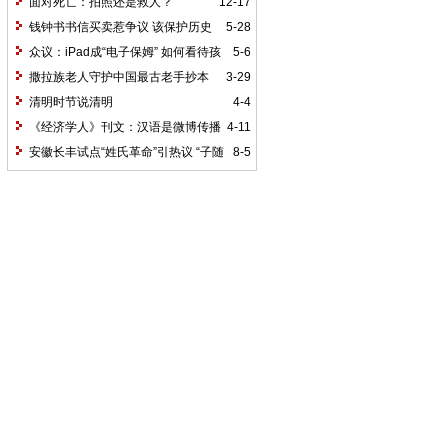
状、问题与对策
面对死亡：拍照还是救人？
12-17
钱钟书书信买卖惹争议 该保护历史
5-28
还是该保护隐私?
众议：iPad成“电子保姆” 如何看待孩
5-6
子成“触屏一代”
撒拉族老人守护中国最古老手抄本
3-29
《古兰经》
清明时节说清明
4-4
《经济学人》刊文：汉语是微博传播
4-11
的最佳语言
安徽长丰试点“姓氏革命”引热议 “子随
8-5
母姓”奖千元