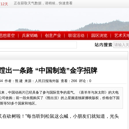
12天
思想星空
兵家韬略
创意产业
联谊活动
园区浏览
艺术天
蹚出一条路 “中国制造”金字招牌
:36:44 作者：熊 建 来源：人民日报海外版 查看：
266
评论：
0
业以来，中国动画片已经具备了参与国际竞争的底气。《喜羊羊与灰太郎》的大电
公司收购；前一段央视购买了《熊出没》的上星频道独家播映版权，价格创下国
斯等50多个国家和地区。
又在砍树啦！”每当听到松鼠这么喊，小朋友们就知道，光头