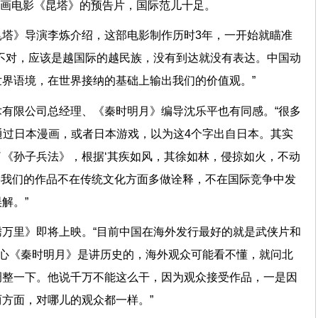
产动画电影《昆塔》的预告片，国际范儿十足。
昆塔》导演李炼介绍，这部电影制作历时3年，一开始就瞄准
不对，应该是越国际的越民族，没有到达就没有表达。中国动
世界语境，在世界接纳的基础上输出我们的价值观。”
有限公司总经理、《秦时明月》编导沈乐平也有同感。“很多
是通过日本漫画，或者日本游戏，以为这4个字出自日本。其实
《孙子兵法》，根据‘其疾如风，其徐如林，侵掠如火，不动
如果我们的作品不在传统文化方面多做诠释，不在国际竞争中发
成误解。”
万里》即将上映。“目前中国在海外发行最好的就是武侠片和
担心《秦时明月》是讲历史的，海外观众可能看不懂，就问北
调整一下。他说千万不能这么干，因为观众接受作品，一是因
两方面，对哪儿的观众都一样。”