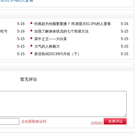
51.0%的人爱看
5-16
经典剧为何频繁重播？ 民调显示51.0%的人爱看
5-16
估吃亏
5-16
自我了解身体状况的七个简易方法
5-15
5-15
菜中之王——大白菜
5-15
5-15
大气的人格魅力
5-15
5-15
新语热词2013年5月份（下）
5-15
暂无评论
点击获取验证码
(
0
/500)