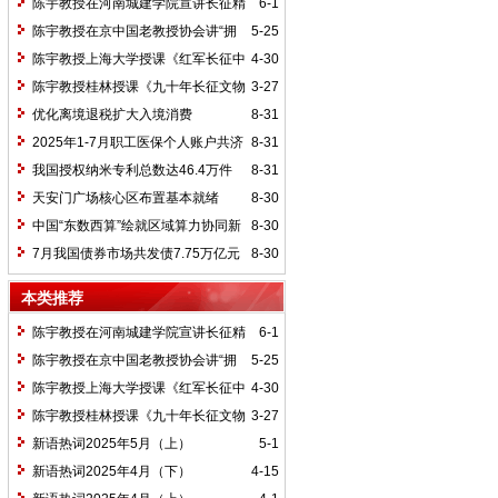
陈宇教授在河南城建学院宣讲长征精
6-1
神及红25军长征史
陈宇教授在京中国老教授协会讲“拥
5-25
抱中华新文明”
陈宇教授上海大学授课《红军长征中
4-30
的黄埔师生》
陈宇教授桂林授课《九十年长征文物
3-27
鉴赏》
优化离境退税扩大入境消费
8-31
2025年1-7月职工医保个人账户共济
8-31
2.31亿人次 共济金额304.57亿元
我国授权纳米专利总数达46.4万件
8-31
天安门广场核心区布置基本就绪
8-30
中国“东数西算”绘就区域算力协同新
8-30
图景
7月我国债券市场共发债7.75万亿元
8-30
本类推荐
陈宇教授在河南城建学院宣讲长征精
6-1
神及红25军长征史
陈宇教授在京中国老教授协会讲“拥
5-25
抱中华新文明”
陈宇教授上海大学授课《红军长征中
4-30
的黄埔师生》
陈宇教授桂林授课《九十年长征文物
3-27
鉴赏》
新语热词2025年5月（上）
5-1
新语热词2025年4月（下）
4-15