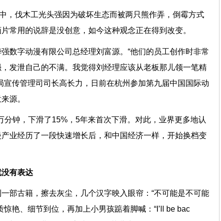
》中，伐木工光头强因为破坏生态而被两只熊作弄，倒霉方式
画片常用的说辞是没创意，如今这种观念正在得到改变。
强数字动漫有限公司总经理刘富源。“他们的员工创作时非常
强，发泄自己的不满。我觉得刘经理应该从老板那儿领一笔精
局宣传管理司司长高长力，日前在杭州参加第九届中国国际动
创意来源。
2万分钟，下滑了15%，5年来首次下滑。对此，业界更多地认
漫产业经历了一段快速增长后，和中国经济一样，开始换档变
达就没有表达
一部古籍，擦去灰尘，几个汉字映入眼帘：“不可能是不可能
艳、细节到位，再加上小男孩踮着脚喊：“I’ll be bac