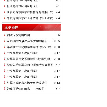
新语热词2025年4月（上）
4-1
新语热词2025年2月（上）
2-1
长征史专家陈宇在桂林专题讲湘江战
7-4
役精神
军史专家陈宇在上海黄埔论坛上讲黄
7-4
埔精神与国家统一大业
本类排行
四渡赤水河路线图
10-6
从19届中央委员毕业大学和籍贯，
10-25
看当代中国文化区域积淀
第四届“中山•黄埔•两岸情论坛”在武
10-28
汉举行
中央红军第五次反“围剿”
3-17
全军首届历史系同学第3期“历史•使
2-28
命”论坛纪要
纪念朱毛红军会师85周年大会在井冈
5-7
山召开
中央红军第一次反“围剿”
3-17
中央红军第二次反“围剿”
3-17
红军四渡赤水战场考察路线规划
9-13
神秘而恐怖的珍品——水猴子
6-7