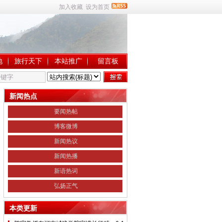
加入收藏
设为首页
地
旅行天下
本站推广
留言板
新闻热点
要闻热帖
博客微博
新闻热议
新闻热播
新语热词
弘扬正气
本类更新