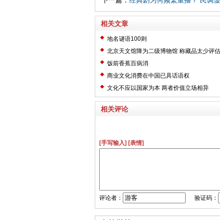
下一篇：
经典剧为何频繁重播？ 民调显示
相关文章
地名谜语100则
北京天文馆降为二级博物馆 称藏品太少评
饭前香蕉百病消
商业文化消费在中国已具话语权
文化不应以国家为本 两者价值立场相异
相关评论
[手写输入]
[表情]
评论者：
验证码：