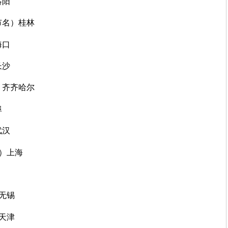
洛阳
市名）桂林
海口
长沙
）齐齐哈尔
埠
武汉
名）上海
）无锡
）天津