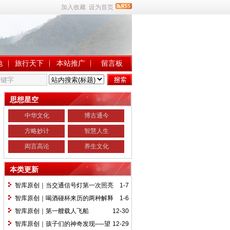
加入收藏
设为首页
地
旅行天下
本站推广
留言板
思想星空
中华文化
博古通今
方略妙计
智慧人生
闳言高论
养生文化
本类更新
智库原创｜当交通信号灯第一次照亮
1-7
伦敦街头的时候……
智库原创｜喝酒碰杯来历的两种解释
1-6
智库原创｜第一艘载人飞船
12-30
智库原创｜孩子们的神奇发现──望
12-29