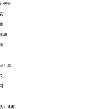
名）包头
安
雄
）聊城
树
）日月潭
关
同
地名）通海