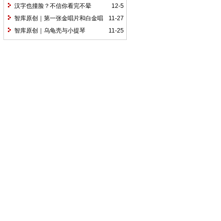
汉字也撞脸？不信你看完不晕
12-5
智库原创｜第一张金唱片和白金唱
11-27
片
智库原创｜乌龟壳与小提琴
11-25