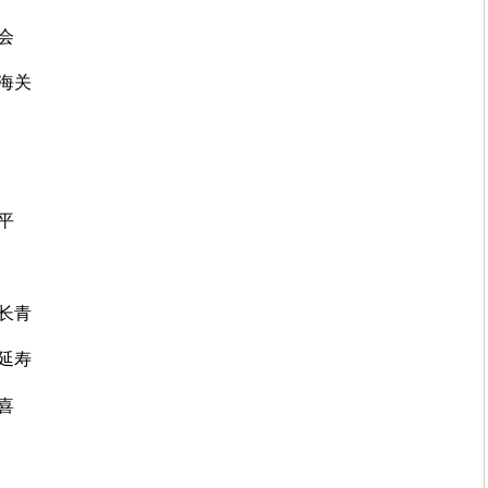
会
山海关
平
）长青
）延寿
喜