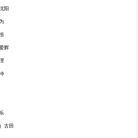
）沈阳
为
悟
）爱辉
理
冲
乐
名）古田