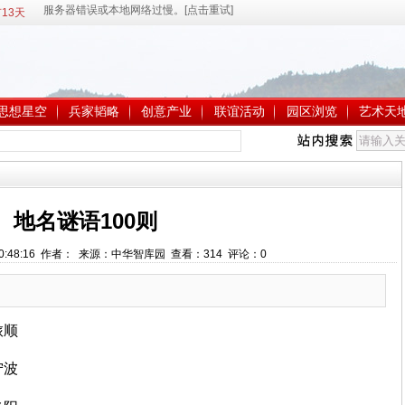
13天
思想星空
兵家韬略
创意产业
联谊活动
园区浏览
艺术天
地名谜语100则
 10:48:16 作者： 来源：中华智库园 查看：
314
评论：
0
旅顺
宁波