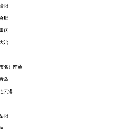
）贵阳
）合肥
）重庆
）大冶
城市名）南通
）青岛
）连云港
）岳阳
杭