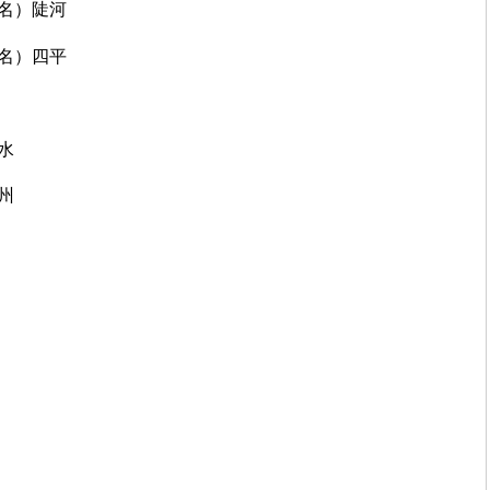
地名）陡河
地名）四平
水
州