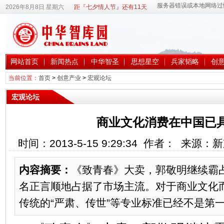
2026年8月8日 星期六
距『七夕情人节』还有11天
网站首页
新闻热点
中华智圣
思想星空
兵家韬略
创
当前位置：
首页
>
创意产业
>
宏观论坛
宏观论坛
商业文化消费在中国已
时间：2013-5-15 9:29:34 作者： 来源
内容摘要：
《致青春》大卖，郭敬明继续霸
名正言顺地占据了市场主流。对于商业文化
传统的“严肃、传世”等专业标准已经不是第