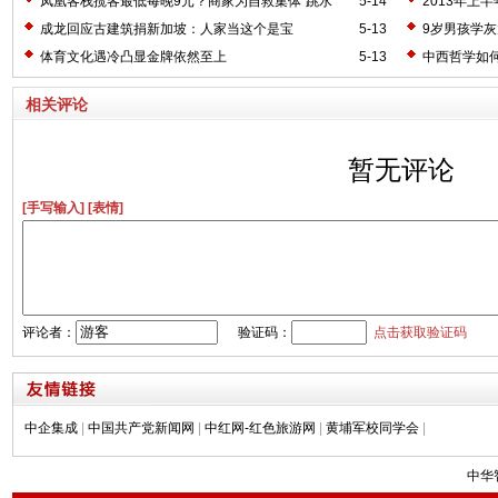
凤凰客栈揽客最低每晚9元？商家为自救集体“跳水”
5-14
2013年上
成龙回应古建筑捐新加坡：人家当这个是宝
5-13
9岁男孩学灰
体育文化遇冷凸显金牌依然至上
5-13
中西哲学如
相关评论
暂无评论
[手写输入]
[表情]
评论者：
验证码：
点击获取验证码
中企集成
|
中国共产党新闻网
|
中红网-红色旅游网
|
黄埔军校同学会
|
中华