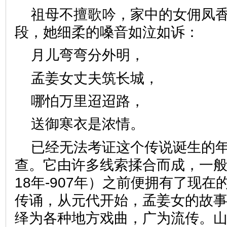
祖母不擅歌吟，家中的女佣凤
段，她细柔的嗓音如泣如诉
月儿弯弯分外明，
孟姜女丈夫筑长城，
哪怕万里迢迢路，
送御寒衣是浓情。
已经无法考证这个传说诞生的
查。它由许多线索揉合而成，一般
18年-907年）之前便拥有了现
传诵，从元代开始，孟姜女的故
绎为各种地方戏曲，广为流传。