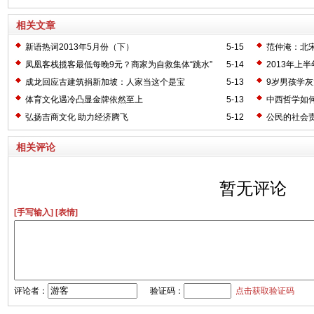
相关文章
新语热词2013年5月份（下）
5-15
范仲淹：北
凤凰客栈揽客最低每晚9元？商家为自救集体“跳水”
5-14
2013年上
成龙回应古建筑捐新加坡：人家当这个是宝
5-13
9岁男孩学灰
体育文化遇冷凸显金牌依然至上
5-13
中西哲学如
弘扬吉商文化 助力经济腾飞
5-12
公民的社会
相关评论
暂无评论
[手写输入]
[表情]
评论者：
验证码：
点击获取验证码