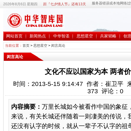
2026年8月6日 星期四
距『七夕情人节』还有13天
网站首页
新闻热点
中华智圣
思想星空
兵家韬略
创
当前位置：
首页
>
思想星空
>
闳言高论
闳言高论
文化不应以国家为本 两者
时间：2013-5-15 9:14:47 作者：崔
373
评论：
0
内容摘要：
万里长城如今被看作中国的象征
来说，有关长城还伴随着一则凄美的传说，
还没有认字的时候，就从一辈子不认字的祖