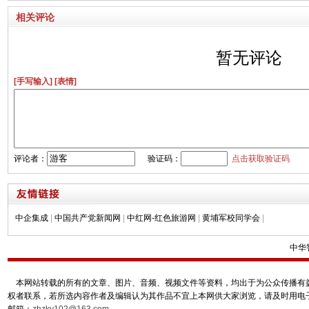
相关评论
暂无评论
[手写输入]
[表情]
评论者：
验证码：
点击获取验证码
中企集成
|
中国共产党新闻网
|
中红网-红色旅游网
|
黄埔军校同学会
|
中华
本网站转载的所有的文章、图片、音频、视频文件等资料，均出于为公众传播有益
权者联系，若所选内容作者及编辑认为其作品不宜上本网供大家浏览，请及时用电
邮箱：
zhzky102@163.com