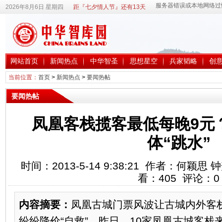
2026年8月6日 星期四
距『七夕情人节』还有13天
网站首页
新闻热点
中华智圣
思想星空
兵家韬略
创
当前位置：
首页
>
新闻热点
>
要闻热帖
要闻热帖
凤凰客栈揽客最低每晚9元
体“跳水”
时间：2013-5-14 9:38:21 作者：何颖
看：
405
评论：
0
内容摘要：
凤凰古城门票风波让古城内外客
纷纷降价“自救”。昨日，10家凤凰古城客