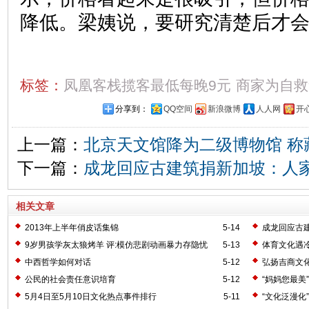
降低。梁姨说，要研究清楚后才
标签：
凤凰客栈揽客最低每晚9元
商家为自救
分享到：
QQ空间
新浪微博
人人网
开
上一篇：
北京天文馆降为二级博物馆 称
下一篇：
成龙回应古建筑捐新加坡：人
相关文章
2013年上半年俏皮话集锦
5-14
成龙回应古
9岁男孩学灰太狼烤羊 评:模仿悲剧动画暴力存隐忧
5-13
体育文化遇
中西哲学如何对话
5-12
弘扬吉商文化
公民的社会责任意识培育
5-12
“妈妈您最美
5月4日至5月10日文化热点事件排行
5-11
“文化泛漫化