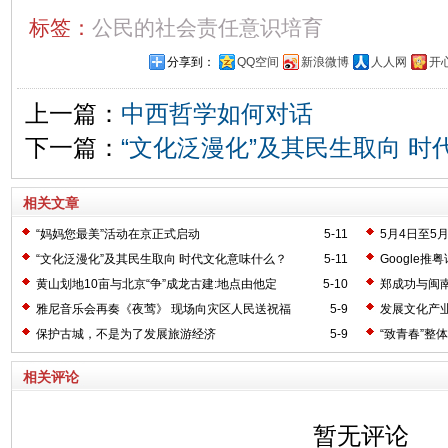
标签：
公民的社会责任意识培育
分享到：
QQ空间
新浪微博
人人网
开
上一篇：
中西哲学如何对话
下一篇：
“文化泛漫化”及其民生取向 
相关文章
“妈妈您最美”活动在京正式启动
5-11
5月4日至5
“文化泛漫化”及其民生取向 时代文化意味什么？
5-11
Google
黄山划地10亩与北京“争”成龙古建:地点由他定
5-10
郑成功与闽
雅尼音乐会再奏《夜莺》 现场向灾区人民送祝福
5-9
发展文化产业
保护古城，不是为了发展旅游经济
5-9
“致青春”整
相关评论
暂无评论