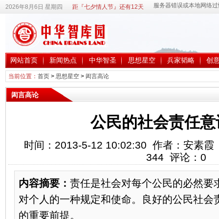
2026年8月6日 星期四
距『七夕情人节』还有12天
网站首页
新闻热点
中华智圣
思想星空
兵家韬略
创
当前位置：
首页
>
思想星空
>
闳言高论
闳言高论
公民的社会责任意
时间：2013-5-12 10:02:30 作者：
344
评论：
0
内容摘要：
责任是社会对每个公民的必然要
对个人的一种规定和使命。良好的公民社会
的重要前提。