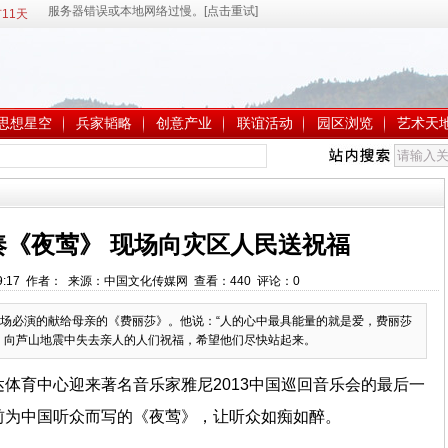
11天
思想星空
兵家韬略
创意产业
联谊活动
园区浏览
艺术天
奏《夜莺》 现场向灾区人民送祝福
9:09:17 作者： 来源：中国文化传媒网 查看：
440
评论：
0
场必演的献给母亲的《费丽莎》。他说：“人的心中最具能量的就是爱，费丽莎
，向芦山地震中失去亲人的人们祝福，希望他们尽快站起来。
达体育中心迎来著名音乐家雅尼2013中国巡回音乐会的最后一
前为中国听众而写的《夜莺》，让听众如痴如醉。