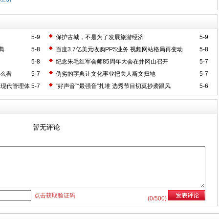
5-9
保护古城，不是为了发展旅游经济
5-9
典
5-8
百度3.7亿美元收购PPS业务 视频网站格局再变动
5-8
5-8
纪念朱毛红军会师85周年大会在井冈山召开
5-7
怎么看
5-7
伪劣的字典让文化事业把关人斯文扫地
5-7
起现代管理体
5-7
“好声音”“最强音”扎堆 选秀节目切莫抄袭跟风
5-6
暂无评论
点击获取验证码
(
0
/500)