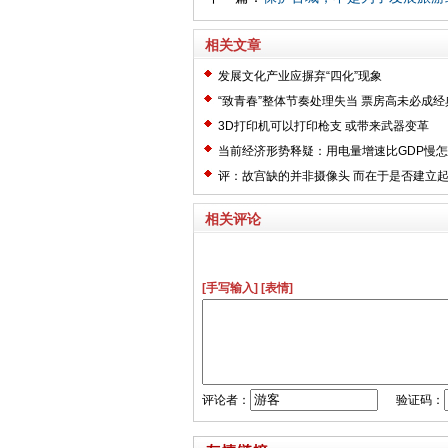
相关文章
发展文化产业应摒弃“四化”现象
“致青春”整体节奏处理失当 票房高未必成经
3D打印机可以打印枪支 或带来武器变革
当前经济形势释疑：用电量增速比GDP慢
评：故宫缺的并非摄像头 而在于是否建立
系
相关评论
[手写输入]
[表情]
评论者：
验证码：