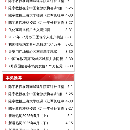
陈宇教授在河南城建学院宣讲长征精
6-1
神及红25军长征史
陈宇教授在京中国老教授协会讲“拥
5-25
抱中华新文明”
陈宇教授上海大学授课《红军长征中
4-30
的黄埔师生》
陈宇教授桂林授课《九十年长征文物
3-27
鉴赏》
优化离境退税扩大入境消费
8-31
2025年1-7月职工医保个人账户共济
8-31
2.31亿人次 共济金额304.57亿元
我国授权纳米专利总数达46.4万件
8-31
天安门广场核心区布置基本就绪
8-30
中国“东数西算”绘就区域算力协同新
8-30
图景
7月我国债券市场共发债7.75万亿元
8-30
本类推荐
陈宇教授在河南城建学院宣讲长征精
6-1
神及红25军长征史
陈宇教授在京中国老教授协会讲“拥
5-25
抱中华新文明”
陈宇教授上海大学授课《红军长征中
4-30
的黄埔师生》
陈宇教授桂林授课《九十年长征文物
3-27
鉴赏》
新语热词2025年5月（上）
5-1
新语热词2025年4月（下）
4-15