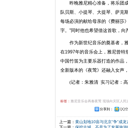
昨晚雅尼精心准备，将乐团
队贝斯、小提琴、大提琴、萨克
每场必演的献给母亲的《费丽莎》
字。”同时他也希望借这首歌，向
作为新世纪音乐的奠基者，雅
在1997年的音乐会上，雅尼曾
中国竹笛为主要乐器打造的作品，
全新版本的《夜莺》还融入女声
(记者：
朱雅清
实习记者：
高
标签：
雅尼音乐会再奏夜莺
现场向灾区人民
分享到：
QQ
上一篇：
黄山划地10亩与北京“争”成龙
下一篇：
保护古城，不是为了发展旅游