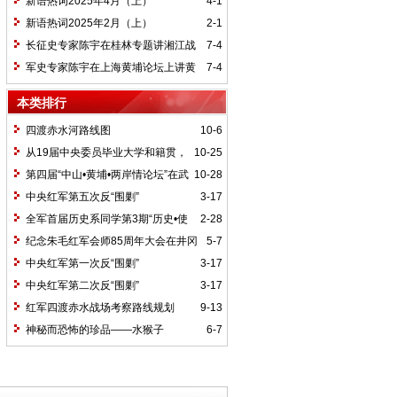
新语热词2025年4月（上）
4-1
新语热词2025年2月（上）
2-1
长征史专家陈宇在桂林专题讲湘江战
7-4
役精神
军史专家陈宇在上海黄埔论坛上讲黄
7-4
埔精神与国家统一大业
本类排行
四渡赤水河路线图
10-6
从19届中央委员毕业大学和籍贯，
10-25
看当代中国文化区域积淀
第四届“中山•黄埔•两岸情论坛”在武
10-28
汉举行
中央红军第五次反“围剿”
3-17
全军首届历史系同学第3期“历史•使
2-28
命”论坛纪要
纪念朱毛红军会师85周年大会在井冈
5-7
山召开
中央红军第一次反“围剿”
3-17
中央红军第二次反“围剿”
3-17
红军四渡赤水战场考察路线规划
9-13
神秘而恐怖的珍品——水猴子
6-7