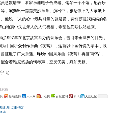
成员悉数请来，看家乐器电子合成器、钢琴一个不落，配合乐
斯等，演奏出一篇篇美妙乐章。演出中，雅尼依旧为大家献上
。他说：“人的心中最具能量的就是爱，费丽莎是我妈妈的名
芦山地震中失去亲人的人们祝福，希望他们尽快站起来。
尼1997年在北京故宫举办的音乐会，曾引来全世界的目光，
特别为中国听众创作乐曲《夜莺》，这首以中国传说为摹本，以
曾征服了广大乐迷。昨晚中国风乐曲《夜莺》再度“啼鸣”，
，配合着雅尼悠扬的钢琴声，空灵优美，宛如天籁。
宇飞)
送祝福
空间
新浪微博
人人网
开心网
百度空间
和讯
天涯社区
古建:地点由他定
经济