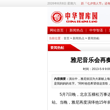
2026年8月8日 星期六
距『七夕情人节』还有
网站首页
新闻热点
中华智圣
当前位置：
首页
>
新闻热点
>
要闻热帖
要闻热帖
雅尼音乐会再
时间：2013-5-9 
内容摘要：
演出中，雅尼依旧为大家献上每
是我妈妈的名字。”同时他也希望借这首歌
5月7日晚，北京五棵松万事
站。当晚，雅尼再度演绎他15年