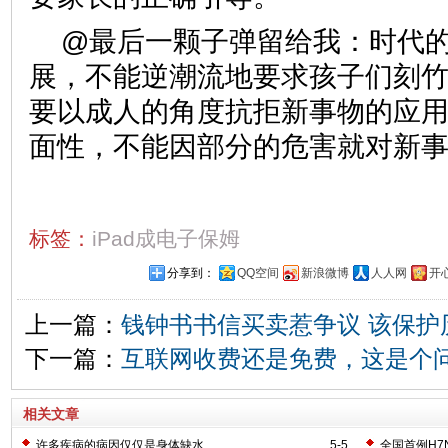
@最后一颗子弹留给我：时代
展，不能逆潮流地要求孩子们刻
要以成人的角度抗拒新事物的应
面性，不能因部分的危害就对新
标签：
iPad成电子保姆
分享到：
QQ空间
新浪微博
人人网
开
上一篇：
钱钟书书信买卖惹争议 该保护
下一篇：
互联网收费还是免费，这是个
相关文章
许多疾病的病因仅仅是身体缺水
5-5
全国首例H7