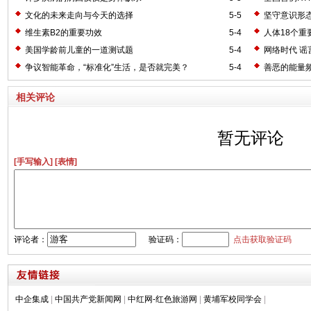
文化的未来走向与今天的选择
5-5
坚守意识形态
维生素B2的重要功效
5-4
人体18个重
美国学龄前儿童的一道测试题
5-4
网络时代 谣
争议智能革命，“标准化”生活，是否就完美？
5-4
善恶的能量
相关评论
暂无评论
[手写输入]
[表情]
评论者：
验证码：
点击获取验证码
中企集成
|
中国共产党新闻网
|
中红网-红色旅游网
|
黄埔军校同学会
|