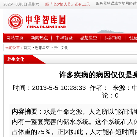
2026年8月8日 星期六
距『七夕情人节』还有11天
网站首页
新闻热点
中华智圣
思想星空
兵家韬略
创
当前位置：
首页
>
思想星空
>
养生文化
养生文化
许多疾病的病因仅仅是
时间：2013-5-5 10:28:33 作者： 来
论：
0
内容摘要：
水是生命之源。人之所以能在陆
内有一整套完善的储水系统。这个系统在人
占体重的75％。正因如此，人才能在短时间