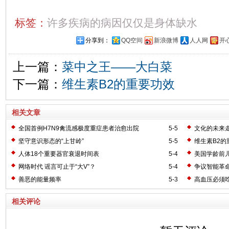
标签：
许多疾病的病因仅仅是身体缺水
分享到：
QQ空间
新浪微博
人人网
开
上一篇：
菜中之王——大白菜
下一篇：
维生素B2的重要功效
相关文章
全国首例H7N9禽流感极度重症患者治愈出院
5-5
文化的未来
坚守意识形态的“上甘岭”
5-5
维生素B2的
人体18个重要器官衰退时间表
5-4
美国学龄前
网络时代 谣言可止于“大V”？
5-4
争议智能革命
善恶的能量频率
5-3
高血压必须
相关评论