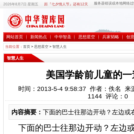
2026年8月7日 星期五
距『七夕情人节』还有12天
网站首页
新闻热点
中华智圣
思想星空
兵家韬略
创
当前位置：
首页
>
思想星空
>
智慧人生
智慧人生
美国学龄前儿童的一
时间：2013-5-4 9:58:37 作者：佚
1144
评论：
0
内容摘要：
下面的巴士往那边开动？左边或
下面的巴士往那边开动？左边