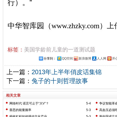
行）。”
中华智库园（www.zhzky.com）上
标签：
美国学龄前儿童的一道测试题
分享到：
QQ空间
新浪微博
人人网
开
上一篇：
2013年上半年俏皮话集锦
下一篇：
兔子的十则哲理故事
相关文章
网络时代 谣言可止于“大V”？
5-4
争议智能革命
善恶的能量频率
5-3
高血压必须
税收杠杆如何撬动文化产业
5-3
新中国成立