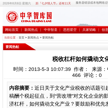
2026年8月8日 星期六
距『七夕情人节』还有11天
网站首页
新闻热点
中华智圣
思想星空
兵家韬略
创
当前位置：
首页
>
新闻热点
>
要闻热帖
要闻热帖
税收杠杆如何撬动文
时间：2013-5-3 10:07:39 作者： 
466
评论：
0
内容摘要：
近日关于文化产业税收的话题引
稿酬个税起征点，到“营改增”对文化企业的
济杠杆，如何撬动文化产业？要鼓励和优先