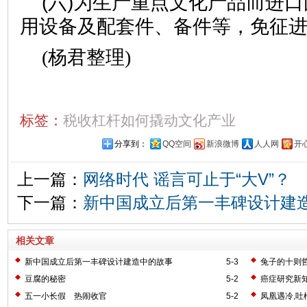
(六)为生产重点文化产品而进
用设备及配套件、备件等，免征
(杨君整理)
标签：
税收杠杆如何撬动文化产业
分享到：
QQ空间
新浪微博
人人网
开
上一篇：
网络时代 谣言可止于“大V”？
下一篇：
新中国成立后第一丰碑设计建
相关文章
新中国成立后第一丰碑设计建造中的故事
5-3
兔子的十则
豆腐的秘密
5-2
癌症研究新
五一小长假 热闹收官
5-2
凤凰遇冷,吐