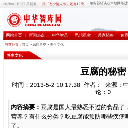
2026年8月7日 星期五
距『七夕情人节』还有12天
网站首页
新闻热点
中华智圣
思想星空
兵家韬略
创
当前位置：
首页
>
思想星空
>
养生文化
养生文化
豆腐的秘密
时间：2013-5-2 10:17:38 作者： 来
论：
0
内容摘要：
豆腐是国人最熟悉不过的食品了
营养？有什么分类？吃豆腐能预防哪些疾病
了。