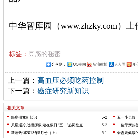
中华智库园（www.zhzky.com）上
标签：
豆腐的秘密
分享到：
QQ空间
新浪微博
人人网
开
上一篇：
高血压必须吃药控制
下一篇：
癌症研究新知识
相关文章
癌症研究新知识
5-2
五一小长假
凤凰遇冷,吐槽挪假,堵在假日 “五一”热词盘点
5-2
一位母亲的
新语热词2013年5月份（上）
5-1
会盗走健康