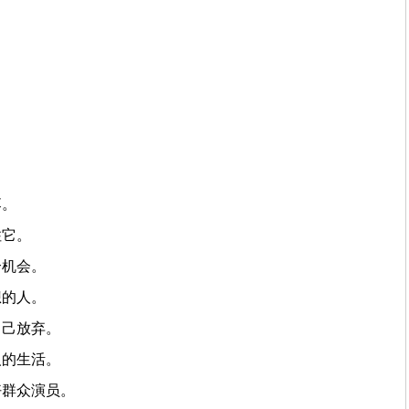
。
落。
住它。
个机会。
想的人。
自己放弃。
人的生活。
好群众演员。