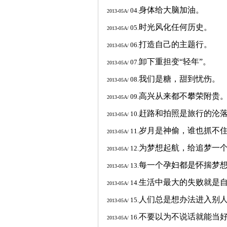
身体给大脑加油。
04.
2013-05A/
时光风化任何历史。
05.
2013-05A/
打造自己的主题行。
06.
2013-05A/
卸下重担变“轻年”。
07.
2013-05A/
我们是糖，甜到忧伤。
08.
2013-05A/
高兴从来都不攀荣附贵
09.
2013-05A/
赶路和拍照是旅行的沦
10.
2013-05A/
岁月是神偷，谁也抓不
11.
2013-05A/
为梦想起航，给追梦一
12.
2013-05A/
每一个孕妇都是怀揣梦
13.
2013-05A/
生活中最大的失败就是
14.
2013-05A/
人们总是想办法进入别
15.
2013-05A/
不要以为不说话就能当
16.
2013-05A/