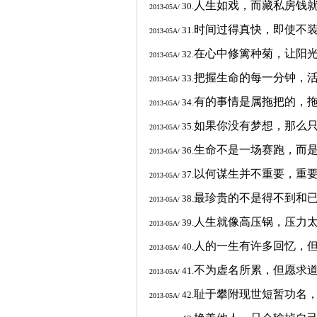
人生如戏，而藏私房钱
30.
2013-05A/
时间过得真快，即使不
31.
2013-05A/
在心中修篱种菊，让阳
32.
2013-05A/
把握生命的每一分钟，
33.
2013-05A/
有的事情是属拖把的，
34.
2013-05A/
如果你没有梦想，那么
35.
2013-05A/
生命不是一场赛跑，而
36.
2013-05A/
以何谋生并不重要，重
37.
2013-05A/
最珍贵的不是得不到和
38.
2013-05A/
人生就像高压锅，压力
39.
2013-05A/
人的一生有许多回忆，
40.
2013-05A/
不为虚名所累，但愿求
41.
2013-05A/
耻于攀附现世短暂功名
42.
2013-05A/