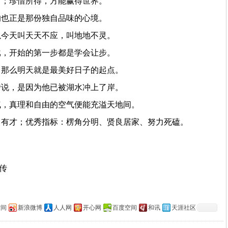
己；珍惜所得，方能赢得世界。
的也正是那份独自品味的心境。
以今天叫天天不应，叫地地不灵。
戈，开始的第一步都是学会让步。
，那么明天就是最美好日子的起点。
传说，是因为他已被湖水冲上了岸。
气，真理和自由的空气便能充溢天地间。
、有才；优秀指标：楞角分明、贤良居家、努力死磕。
上传
空间
新浪微博
人人网
开心网
百度空间
和讯
天涯社区