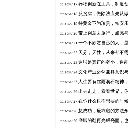
器物创新在工具，制度
17.
2013-05A/
反贪腐，做除法应先从
18.
2013-05A/
持黄金不为珍贵，知安
19.
2013-05A/
带上创意去旅行，点亮
20.
2013-05A/
一个不欣赏自己的人，
21.
2013-05A/
天分，天性，从来都不
22.
2013-05A/
逞强是真正的弱小，逞
23.
2013-05A/
文化产业必然兼具意识
24.
2013-05A/
人生要有丝雨润石精神
25.
2013-05A/
出去走走，看看世界，
26.
2013-05A/
在你什么也不想要的时
27.
2013-05A/
想成功，最靠谱的方法
28.
2013-05A/
磨脚的鞋再光鲜亮丽，
29.
2013-05A/