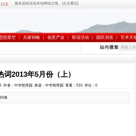
12天
思想星空
兵家韬略
创意产业
联谊活动
园区浏览
艺术天
热词2013年5月份（上）
:07:26 作者：中华智库园 来源：中华智库园 查看：
533
评论：
0
50条