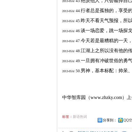
艳羡他人，只会输掉自
43.
2013-05A/
行者总是孤独的，享受
44.
2013-05A/
昨天不看天气预报，所
45.
2013-05A/
谈一场恋爱，跳一场探
46.
2013-05A/
今天若是最糟糕的一天
47.
2013-05A/
江湖上之所以没有他的
48.
2013-05A/
一旦拥有冲破世俗的勇
49.
2013-05A/
男神，基本标配：帅呆
50.
2013-05A/
中华智库园（www.zhzky.com）
标签：
新语热词
分享到：
QQ