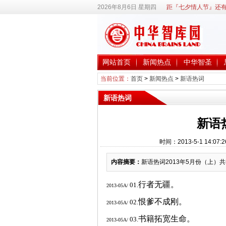
2026年8月6日 星期四
距『七夕情人节』还有
网站首页
新闻热点
中华智圣
当前位置：
首页
>
新闻热点
>
新语热词
新语热词
新语
时间：2013-5-1 14
内容摘要：
新语热词2013年5月份（上）共
行者无疆。
01.
2013-05A/
恨爹不成刚。
02.
2013-05A/
书籍拓宽生命。
03.
2013-05A/