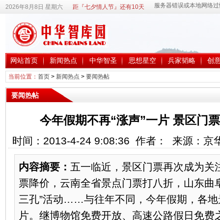
2026年8月8日 星期六
距『七夕情人节』还有10天
网站首页
新闻热点
中华智圣
思想星空
兵家韬略
创
当前位置：
首页
>
新闻热点
>
要闻热帖
要闻热帖
今年假期不再“涨声”一片 景区门
时间：2013-4-24 9:08:36 作者： 来源
内容摘要：
五一临近，景区门票再次成为关注
票降价，云南全省景点门票打八折，山东曲
三孔”活动……与往年不同，今年假期，各地
片。继博物馆免费开放、高速公路假日免费