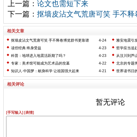
上一篇：
论文也需短下来
下一篇：
抠墙皮沾文气荒唐可笑 手不释
相关文章
抠墙皮沾文气荒唐可笑 手不释卷博览群书更靠谱
4-24
雅安地震引
读些经典 终身受益
4-23
哲学应当追
科普：地球进入地震活跃期了吗？
4-23
从汶川到芦
专家：美术馆可能成为艺术品的坟墓
4-22
北京的专题
知识人·中国梦：献身科学 让祖国强大起来
4-21
世界读书日
相关评论
暂无评论
[手写输入]
[表情]