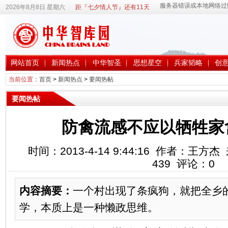
2026年8月8日 星期六
距『七夕情人节』还有11天
网站首页
新闻热点
中华智圣
思想星空
兵家韬略
创
当前位置：
首页
>
新闻热点
>
要闻热帖
要闻热帖
防禽流感不应以牺牲家
时间：2013-4-14 9:44:16 作者：王
439
评论：
0
内容摘要：
一个村出现了条疯狗，就把全乡
学，本质上是一种懒政思维。