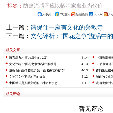
标签：
防禽流感不应以牺牲家禽业为代价
分享到：
QQ空间
新浪微博
人人网
开
上一篇：
请保住一座有文化的兴教寺
下一篇：
文化评析：“国花之争”漩涡中
相关文章
语言暴力才是“垃圾中的垃圾”
4-14
中国元素频
文化评析：“国花之争”漩涡中的牡丹
4-13
80后脑瘫
最新百家姓排名出炉 第一姓名由“赵”变“李”
4-13
你的生活被手
文物和文化不是地产的婢女
4-12
城市的文化
中国模式是人类文明的一种崭新形态
4-11
漫画“地铁十
相关评论
暂无评论