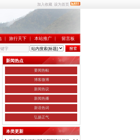
加入收藏
设为首页
地
旅行天下
本站推广
留言板
新闻热点
要闻热帖
博客微博
新闻热议
新闻热播
新语热词
弘扬正气
本类更新