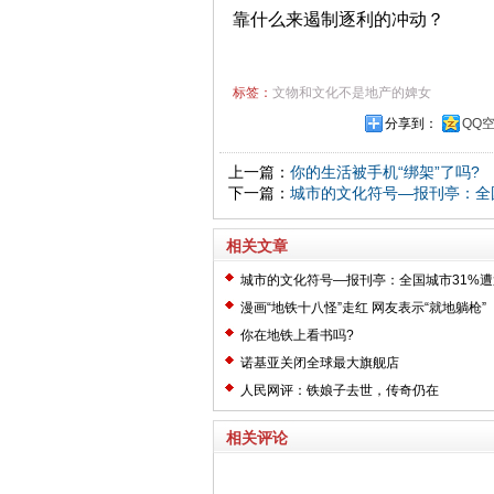
靠什么来遏制逐利的冲动？
标签：
文物和文化不是地产的婢女
分享到：
QQ
上一篇：
你的生活被手机“绑架”了吗?
下一篇：
城市的文化符号—报刊亭：全
相关文章
城市的文化符号—报刊亭：全国城市31%遭
漫画“地铁十八怪”走红 网友表示“就地躺枪”
你在地铁上看书吗?
诺基亚关闭全球最大旗舰店
人民网评：铁娘子去世，传奇仍在
相关评论