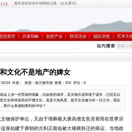
12天
思想星空
兵家韬略
创意产业
联谊活动
园区浏览
艺术天
和文化不是地产的婢女
2 8:58:04 作者： 来源：南方都市报 查看：
354
评论：
0
就会上演一些荒诞的现象，比如有的城市，其文物古迹和地下遗存，已经足以
把文化举得很高却不懂文化，真是大煞风景。提升文化修为非一日之功，现在
，靠什么来遏制逐利的冲动？
点文物保护单位，又由于埋葬着大唐高僧玄奘灵骨而在世界宗
寺这座始建于唐朝的古刹正面临被大规模拆迁的噩运。当地政