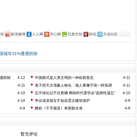
空间
新浪微博
人人网
开心网
百度空间
和讯
天涯社区
国城市31%遭遇拆除
遇拆除
4-12
中国模式是人类文明的一种崭新形态
4-11
4-11
老子把天文现象人格化：做人要像宇宙一样低调
4-11
4-10
忘不掉比记不住更糟 网络时代需学会“选择性遗忘”
4-10
4-10
争议成龙捐宝不如反思古建筑保护
4-9
4-9
舞剧《千手观音》再塑新水准
4-9
暂无评论