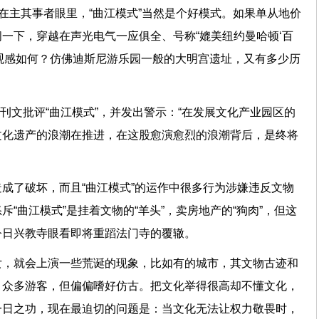
，在主其事者眼里，“曲江模式”当然是个好模式。如果单从地价
一下，穿越在声光电气一应俱全、号称“媲美纽约曼哈顿‘百
们的观感如何？仿佛迪斯尼游乐园一般的大明宫遗址，又有多少历
曾刊文批评“曲江模式”，并发出警示：“在发展文化产业园区的
文化遗产的浪潮在推进，在这股愈演愈烈的浪潮背后，是终将
成了破坏，而且“曲江模式”的运作中很多行为涉嫌违反文物
“曲江模式”是挂着文物的“羊头”，卖房地产的“狗肉”，但这
致今日兴教寺眼看即将重蹈法门寺的覆辙。
女，就会上演一些荒诞的现象，比如有的城市，其文物古迹和
引众多游客，但偏偏嗜好仿古。把文化举得很高却不懂文化，
一日之功，现在最迫切的问题是：当文化无法让权力敬畏时，