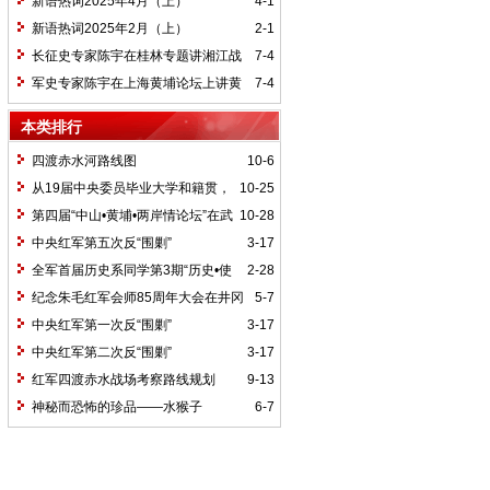
新语热词2025年4月（上）
4-1
新语热词2025年2月（上）
2-1
长征史专家陈宇在桂林专题讲湘江战
7-4
役精神
军史专家陈宇在上海黄埔论坛上讲黄
7-4
埔精神与国家统一大业
本类排行
四渡赤水河路线图
10-6
从19届中央委员毕业大学和籍贯，
10-25
看当代中国文化区域积淀
第四届“中山•黄埔•两岸情论坛”在武
10-28
汉举行
中央红军第五次反“围剿”
3-17
全军首届历史系同学第3期“历史•使
2-28
命”论坛纪要
纪念朱毛红军会师85周年大会在井冈
5-7
山召开
中央红军第一次反“围剿”
3-17
中央红军第二次反“围剿”
3-17
红军四渡赤水战场考察路线规划
9-13
神秘而恐怖的珍品——水猴子
6-7