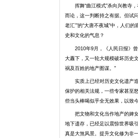
挥舞“曲江模式”杀向兴教寺
而论，这一判断持之有据。但试问
老汇’”的“大唐不夜城”中，人
史和文化的气息？
2010年9月，《人民日报》
大纛下，又一轮大规模破坏历史
祸及百姓的地产图谋。”
实质上已经对历史文化遗产造
保护的相关法规，一些专家甚至怒斥
些当头棒喝似乎全无效果，以
把文物和文化当作地产的婢
地下遗存，已经足以震惊世界吸
真是大煞风景。提升文化修为非