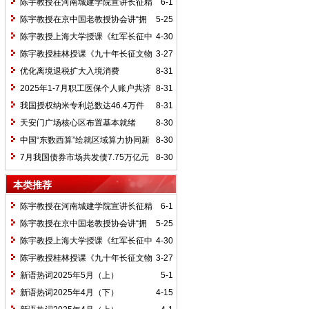
陈宇教授在河南城建学院宣讲长征精
6-1
神及红25军长征史
陈宇教授在京中国老教授协会讲“拥
5-25
抱中华新文明”
陈宇教授上海大学授课《红军长征中
4-30
的黄埔师生》
陈宇教授桂林授课《九十年长征文物
3-27
鉴赏》
优化离境退税扩大入境消费
8-31
2025年1-7月职工医保个人账户共济
8-31
2.31亿人次 共济金额304.57亿元
我国授权纳米专利总数达46.4万件
8-31
天安门广场核心区布置基本就绪
8-30
中国“东数西算”绘就区域算力协同新
8-30
图景
7月我国债券市场共发债7.75万亿元
8-30
本类推荐
陈宇教授在河南城建学院宣讲长征精
6-1
神及红25军长征史
陈宇教授在京中国老教授协会讲“拥
5-25
抱中华新文明”
陈宇教授上海大学授课《红军长征中
4-30
的黄埔师生》
陈宇教授桂林授课《九十年长征文物
3-27
鉴赏》
新语热词2025年5月（上）
5-1
新语热词2025年4月（下）
4-15