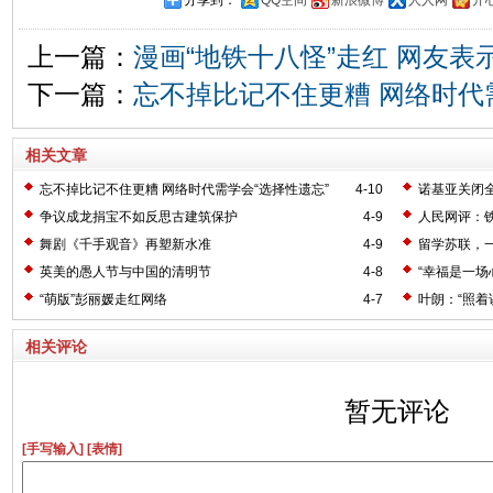
上一篇：
漫画“地铁十八怪”走红 网友表示
下一篇：
忘不掉比记不住更糟 网络时代
相关文章
忘不掉比记不住更糟 网络时代需学会“选择性遗忘”
4-10
诺基亚关闭
争议成龙捐宝不如反思古建筑保护
4-9
人民网评：
舞剧《千手观音》再塑新水准
4-9
留学苏联，
英美的愚人节与中国的清明节
4-8
“幸福是一场
“萌版”彭丽媛走红网络
4-7
叶朗：“照着讲
相关评论
暂无评论
[手写输入]
[表情]