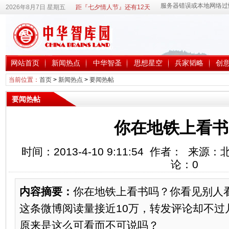
2026年8月7日 星期五
距『七夕情人节』还有12天
网站首页
新闻热点
中华智圣
思想星空
兵家韬略
创
当前位置：
首页
>
新闻热点
>
要闻热帖
要闻热帖
你在地铁上看书
时间：2013-4-10 9:11:54 作者： 来
论：
0
内容摘要：
你在地铁上看书吗？你看见别人
这条微博阅读量接近10万，转发评论却不过
原来是这么可看而不可说吗？