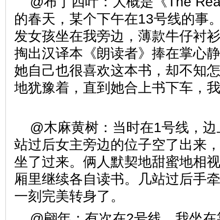
@布丁四叶：大概是《The Re
的春天，某个下午在13号线的事
发女孩坐在我旁边，薄款牛仔衬
掏出汉译本《朗读者》捧在掌心
她自己也很喜欢这本书，却不知
地犹豫着，直到她合上书下车，
@木麻黄树：当时在1号线，边
站过后女主旁边的位子空了出来
坐了过来。俩人默契地甜蜜地相
厢里继续各自读书。几站过后手牵
一刻完美转身了。
@翩年：有次在2号线，我坐在