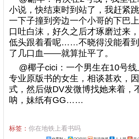
小说，快结束时到站了，我赶紧
一下子撞到旁边一个小哥的下巴
口吐白沫，好久之后才琢磨过来
低头跟着看呢……不晓得没能看
了几口血——就算扯平了。
@椰子cici：一个男生在10
专业原版书的女生，相谈甚欢，
式，然后做DV发微博找她来着，
呐，妹纸有GG……
标签：
你在地铁上看书吗
分享到：
QQ空间
新浪微博
人人网
开