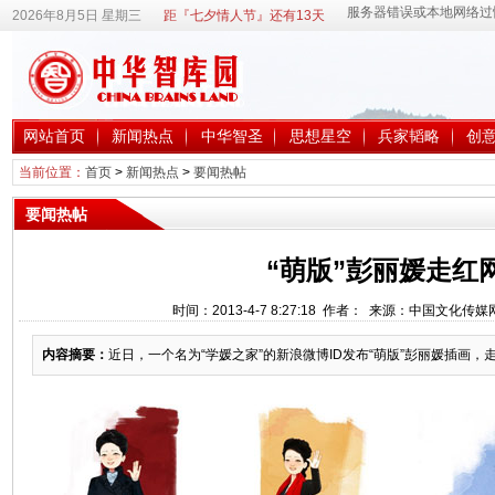
2026年8月5日 星期三
距『七夕情人节』还有13天
网站首页
新闻热点
中华智圣
思想星空
兵家韬略
创
当前位置：
首页
>
新闻热点
>
要闻热帖
要闻热帖
“萌版”彭丽媛走红
时间：2013-4-7 8:27:18 作者： 来源：中国文化传
内容摘要：
近日，一个名为“学媛之家”的新浪微博ID发布“萌版”彭丽媛插画，