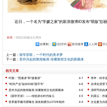
近日，一个名为“学媛之家”的新浪微博ID发布“萌版”
标签：
萌版彭丽媛走红网络
分享到：
QQ空间
新浪微博
人人网
开
上一篇：
留学苏联，一个时代的美术梦
下一篇：
意外兴起的敦煌板画 传播敦煌文化的新载体
相关文章
叶朗：“照着讲”和“接着讲”
4-7
李申：科学
“时尚产业”如何叫响“国字号”
4-6
全球化背景
意外兴起的敦煌板画 传播敦煌文化的新载体
4-6
清明节的由
《国学开讲》——传统讲出时代味儿
4-5
刘震云：作
世界最早藏书票曝光 画有刺猬为1470年制作
4-4
文化要为兴