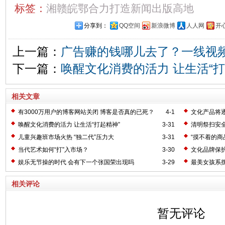
标签：
湘赣皖鄂合力打造新闻出版高地
分享到：
QQ空间
新浪微博
人人网
开
上一篇：
广告赚的钱哪儿去了？一线视
下一篇：
唤醒文化消费的活力 让生活“打
相关文章
有3000万用户的博客网站关闭 博客是否真的已死？
4-1
文化产品将逐
唤醒文化消费的活力 让生活“打起精神”
3-31
清明祭扫安
儿童兴趣班市场火热 “独二代”压力大
3-31
“摸不着的商
当代艺术如何“打”入市场？
3-30
文化品牌保
娱乐无节操的时代 会有下一个张国荣出现吗
3-29
最美女孩系
相关评论
暂无评论