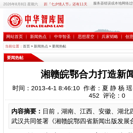
2026年8月8日 星期六
距『七夕情人节』还有11天
网站首页
新闻热点
中华智圣
思想星空
兵家韬略
创
当前位置：
首页
>
新闻热点
>
要闻热帖
要闻热帖
湘赣皖鄂合力打造新
时间：2013-4-1 8:46:10 作者：夏 静
452
评论：
0
内容摘要：
日前，湖南、江西、安徽、湖北
武汉共同签署《湘赣皖鄂四省新闻出版发展