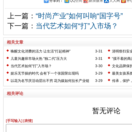
分享到：
QQ空间
新浪微博
人人网
开
上一篇：
“时尚产业”如何叫响“国字号”
下一篇：
当代艺术如何“打”入市场？
相关文章
唤醒文化消费的活力 让生活“打起精神”
3-31
清明祭扫安
儿童兴趣班市场火热 “独二代”压力大
3-31
“摸不着的商
当代艺术如何“打”入市场？
3-30
文化品牌保
娱乐无节操的时代 会有下一个张国荣出现吗
3-29
最美女孩系
以花为名节庆活动层出不穷 花为媒如何拉长产业链
3-29
传承，保护
相关评论
暂无评论
[手写输入]
[表情]