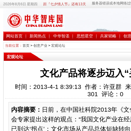
2026年8月6日 星期四
距『七夕情人节』还有13天
网站首页
新闻热点
中华智圣
思想星空
兵家韬略
创
当前位置：
首页
>
创意产业
>
宏观论坛
宏观论坛
文化产品将逐步迈入“
时间：2013-4-1 8:39:13 作者：许亚
301
评论：
0
内容摘要：
日前，在中国社科院2013年《
会专家提出这样的观点：“我国文化产业在经历
已到达‘拐点’；文化市场从产品总体短缺转向