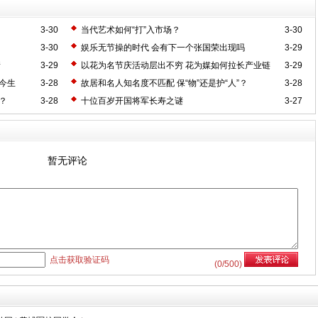
3-30
当代艺术如何“打”入市场？
3-30
3-30
娱乐无节操的时代 会有下一个张国荣出现吗
3-29
情
3-29
以花为名节庆活动层出不穷 花为媒如何拉长产业链
3-29
今生
3-28
故居和名人知名度不匹配 保“物”还是护“人”？
3-28
？
3-28
十位百岁开国将军长寿之谜
3-27
暂无评论
点击获取验证码
(
0
/500)