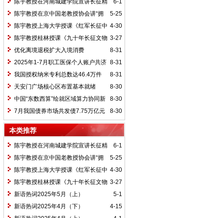
陈宇教授在河南城建学院宣讲长征精
6-1
神及红25军长征史
陈宇教授在京中国老教授协会讲“拥
5-25
抱中华新文明”
陈宇教授上海大学授课《红军长征中
4-30
的黄埔师生》
陈宇教授桂林授课《九十年长征文物
3-27
鉴赏》
优化离境退税扩大入境消费
8-31
2025年1-7月职工医保个人账户共济
8-31
2.31亿人次 共济金额304.57亿元
我国授权纳米专利总数达46.4万件
8-31
天安门广场核心区布置基本就绪
8-30
中国“东数西算”绘就区域算力协同新
8-30
图景
7月我国债券市场共发债7.75万亿元
8-30
本类推荐
陈宇教授在河南城建学院宣讲长征精
6-1
神及红25军长征史
陈宇教授在京中国老教授协会讲“拥
5-25
抱中华新文明”
陈宇教授上海大学授课《红军长征中
4-30
的黄埔师生》
陈宇教授桂林授课《九十年长征文物
3-27
鉴赏》
新语热词2025年5月（上）
5-1
新语热词2025年4月（下）
4-15