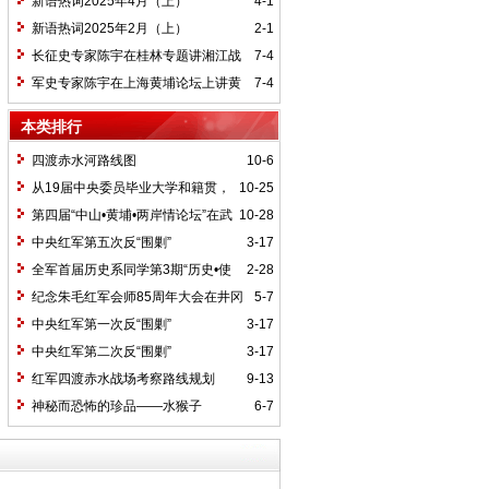
新语热词2025年4月（上）
4-1
新语热词2025年2月（上）
2-1
长征史专家陈宇在桂林专题讲湘江战
7-4
役精神
军史专家陈宇在上海黄埔论坛上讲黄
7-4
埔精神与国家统一大业
本类排行
四渡赤水河路线图
10-6
从19届中央委员毕业大学和籍贯，
10-25
看当代中国文化区域积淀
第四届“中山•黄埔•两岸情论坛”在武
10-28
汉举行
中央红军第五次反“围剿”
3-17
全军首届历史系同学第3期“历史•使
2-28
命”论坛纪要
纪念朱毛红军会师85周年大会在井冈
5-7
山召开
中央红军第一次反“围剿”
3-17
中央红军第二次反“围剿”
3-17
红军四渡赤水战场考察路线规划
9-13
神秘而恐怖的珍品——水猴子
6-7