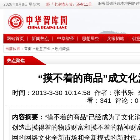
2026年8月8日 星期六
距『七夕情人节』还有11天
网站首页
新闻热点
中华智圣
思想星空
兵家韬略
创
当前位置：
首页
>
创意产业
>
热点聚焦
热点聚焦
“摸不着的商品”成文
时间：2013-3-30 10:14:58 作者：张
看：
341
评论：
0
内容摘要：
“摸不着的商品”已经成为了文化
创造出摸得着的物质财富和摸不着的精神财
网的网络文化全新市场和全新模式的新时代