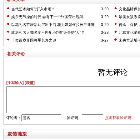
当代艺术如何“打”入市场？
3-30
文化品牌保
娱乐无节操的时代 会有下一个张国荣出现吗
3-29
最美女孩系
以花为名节庆活动层出不穷 花为媒如何拉长产业链
3-29
传承，保护
故居和名人知名度不匹配 保“物”还是护“人”？
3-28
北京文化消
十位百岁开国将军长寿之谜
3-27
未央宫遗址申
相关评论
暂无评论
[手写输入]
[表情]
评论者：
验证码：
点击获取验证码