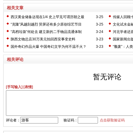
相关文章
西汉黄金储备达现在1/4 史上罕见可谓历朝之最
3-25
传媒人回顾
“克隆”风越刮越烈 荧屏还有多少原创综艺节目
3-25
文化试水金
“高档垃圾”何处去 建立新的二手物品流通体制
3-24
河北学者还
陕西文物总店30万美元拍回西安事变史料
3-23
国家新闻出
国外奇幻作品火爆 中国奇幻文学为何不温不火？
3-23
“颓废”：人
相关评论
暂无评论
[手写输入]
[表情]
评论者：
验证码：
点击获取验证码