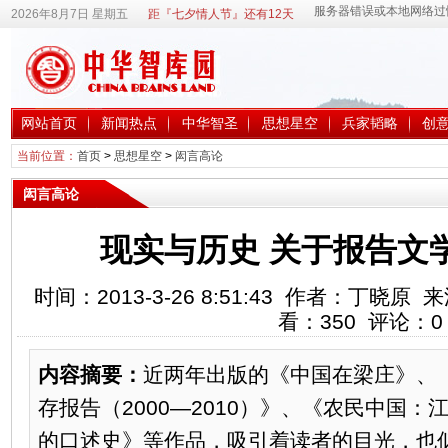
2026年8月7日 星期五
距『七夕情人节』还有12天
网站首页
新闻热点
中华智圣
思想星空
兵家韬略
创
当前位置：
首页
>
思想星空
>
闳言高论
闳言高论
现实与历史 关于报告文
时间：2013-3-26 8:51:43 作者：丁
看：
350
评论：
0
内容摘要：
近两年出版的《中国在梁庄》、
存报告（2000—2010）》、《农民中国：
的口述史》等作品，吸引着读者的目光，也