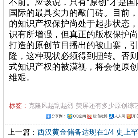
不前。应该说，只有“原创”才是
国际的最具实力的敲门砖。目前
的知识产权保护尚处于起步状态
识有所增强，但真正的版权保护
打造的原创节目播出的被山寨，
隆，这种现状必须得到扭转。否
式知识产权的被漠视，将会使原
维艰。
标签：
克隆风越刮越烈
荧屏还有多少原创综
分享到：
QQ空间
新浪微博
人人网
开
上一篇：
西汉黄金储备达现在1/4 史上