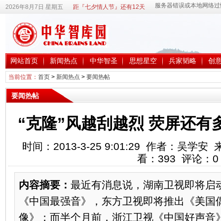
2026年8月7日 星期五
距『七夕情人节』还有12天
网站首页
新闻热点
中华智圣
思想星空
兵家韬略
创
当前位置：
首页
>
新闻热点
>
要闻热帖
要闻热帖
“克隆”风越刮越烈 荧屏还
时间：2013-3-25 9:01:29 作者：吴
看：
393
评论：
0
内容摘要：
最近有消息说，湖南卫视即将启
《中国最强音》，东方卫视即将推出《美国
像》；而半个月前，浙江卫视《中国好声音