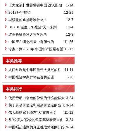
【大家谈】世界需要中国 达沃斯期
1-14
待中国方案
2017环宇展望
12-29
城镇化的尴尬呼唤什么？
12-7
BC2BC诞生，“B经济”天下来到
12-4
红军长征胜利之哲学思考
12-3
中国应在缅北战局中有所作为
11-26
专家：到2020年 中国中产阶层有望
11-15
达4亿人
本类推荐
人口红利是中华民族伟大复兴的柱
11-11
石
中国经济学家群体在奋勇前进
1-28
本类排行
使用劳动力创造的价值为什么能够大
3-24
于它自身价值
关于劳动价值论和剩余价值论的当代
3-24
思考
伟大战略家毛泽东“大”在哪里？
11-12
从“经济人”假设的哲学基础看新自由
3-24
主义的本质
中国崛起遇到的真正挑战才刚刚开始
9-24