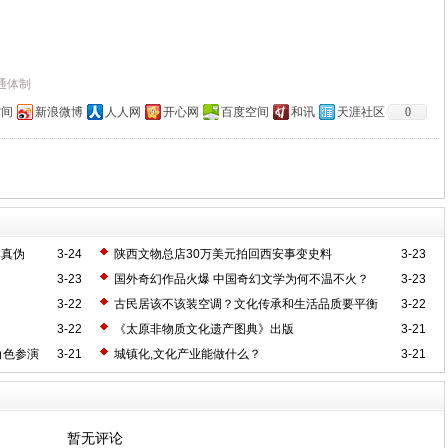
通体制
空间
新浪微博
人人网
开心网
百度空间
和讯
天涯社区
0
本真伪
3-24
陕西文物总店30万美元拍回西安事变史料
3-23
3-23
国外奇幻作品火爆 中国奇幻文学为何不温不火？
3-23
3-22
古民居该不该装空调？文化传承和生活品质要平衡
3-22
3-22
《太原非物质文化遗产图典》出版
3-21
角色参演
3-21
城镇化,文化产业能做什么？
3-21
暂无评论