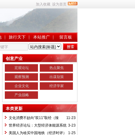
加入收藏
设为首页
地
旅行天下
本站推广
留言板
创意产业
宏观论坛
热点聚焦
观察预测
出谋划策
企业文化
经济学家
产业战略
本类更新
文化消费不妨向“双11”取经（辣
11-23
评）
世界经济论坛：大型经济体能源系统
3-23
挑战更为严峻
美国人为啥买中国地铁（经济时评）
1-25