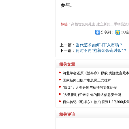
参与。
标签：
高档垃圾何处去
建立新的二手物品流
分享到：
QQ
上一篇：
当代艺术如何“打”入市场？
下一篇：
何时不再“抱着金饭碗讨饭”？
相关文章
河北学者还原《兰亭序》原貌 质疑故宫藏
国家新闻出版广电总局正式挂牌
“颓废”：人类身体与精神的文化症候
“大数据时代”来临 你的网络信息安全吗
百集传记《毛泽东》热拍 投资1.2亿900多
相关评论