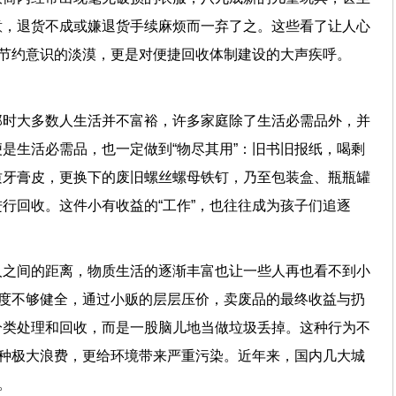
意，退货不成或嫌退货手续麻烦而一弃了之。这些看了让人心
勤俭节约意识的淡漠，更是对便捷回收体制建设的大声疾呼。
那时大多数人生活并不富裕，许多家庭除了生活必需品外，并
是生活必需品，也一定做到“物尽其用”：旧书旧报纸，喝剩
质牙膏皮，更换下的废旧螺丝螺母铁钉，乃至包装盒、瓶瓶罐
行回收。这件小有收益的“工作”，也往往成为孩子们追逐
人之间的距离，物质生活的逐渐丰富也让一些人再也看不到小
制度不够健全，通过小贩的层层压价，卖废品的最终收益与扔
分类处理和回收，而是一股脑儿地当做垃圾丢掉。这种行为不
一种极大浪费，更给环境带来严重污染。近年来，国内几大城
局面。